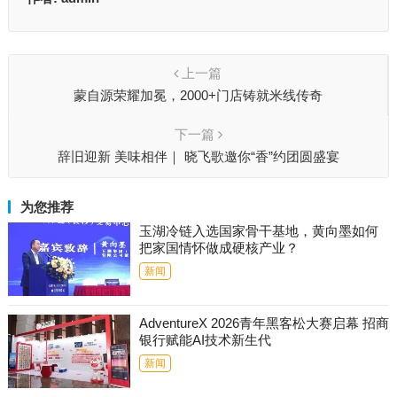
上一篇
蒙自源荣耀加冕，2000+门店铸就米线传奇
下一篇
辞旧迎新 美味相伴｜ 晓飞歌邀你“香”约团圆盛宴
为您推荐
玉湖冷链入选国家骨干基地，黄向墨如何
把家国情怀做成硬核产业？
新闻
AdventureX 2026青年黑客松大赛启幕 招商
银行赋能AI技术新生代
新闻