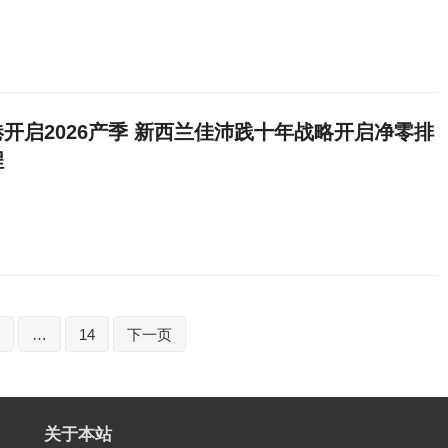
开启2026产季 新西兰佳沛践十年战略开启净零排
程
…
14
下一页
关于本站