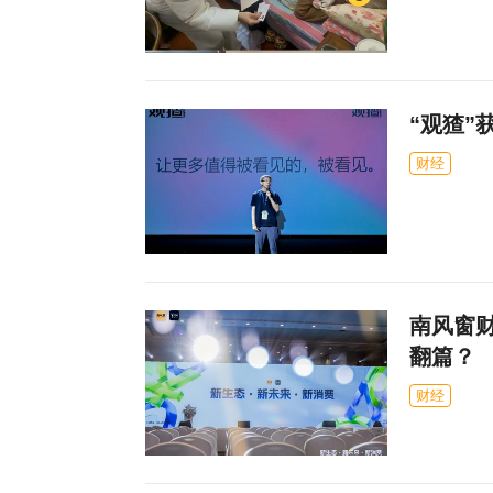
“观猹”
财经
南风窗
翻篇？
财经