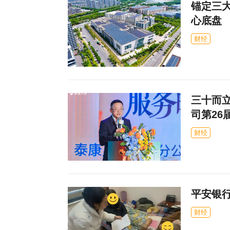
锚定三
心底盘
财经
三十而立
司第26
财经
平安银
财经