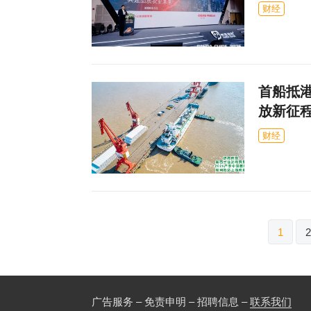
财经
首船抵港
放新征
财经
文
1
2
章
分
页
广告服务 – 免责申明 – 招聘信息 –
联系我们