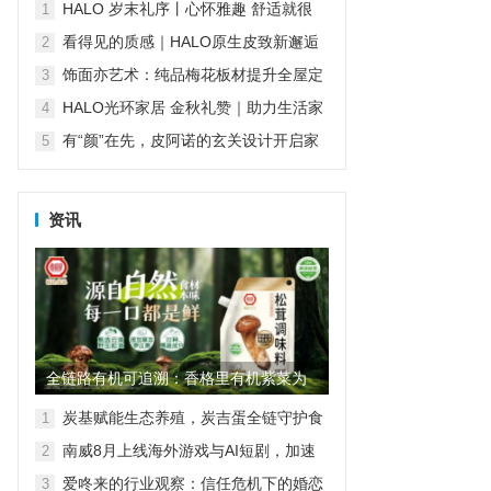
傅堵住售后漏洞
HALO 岁末礼序丨心怀雅趣 舒适就很
1
HALO
看得见的质感｜HALO原生皮致新邂逅
2
再续经典匠心传承
饰面亦艺术：纯品梅花板材提升全屋定
3
制“颜值”
HALO光环家居 金秋礼赞｜助力生活家
4
们对舒适生活的温柔践行
有“颜”在先，皮阿诺的玄关设计开启家
5
的第一重精致
资讯
全链路有机可追溯：香格里有机紫菜为
家庭餐桌筑起“品质护城河”
炭基赋能生态养殖，炭吉蛋全链守护食
1
品安全
南威8月上线海外游戏与AI短剧，加速
2
AI产业全球化
爱咚来的行业观察：信任危机下的婚恋
3