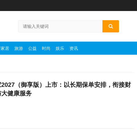
产家居
旅游
公益
时尚
娱乐
资讯
2027（御享版）上市：以长期保单安排，衔接财
与大健康服务