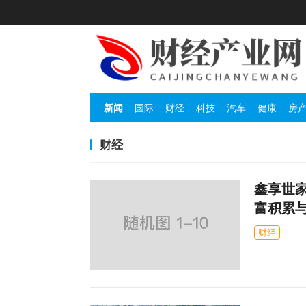
新闻
国际
财经
科技
汽车
健康
房
财经
鑫享世家
富积累
财经