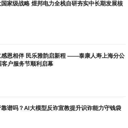
大国家级战略 煜邦电力全栈自研夯实中长期发展核
感恩相伴 民乐雅韵启新程 ——泰康人寿上海分公
届客户服务节顺利启幕
行靠谱吗？AI大模型反诈宣教提升识诈能力守钱袋