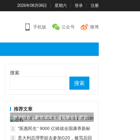
2026年08月08日
星期六
登录
注册
手机版
公众号
微博
搜索
搜索
推荐文章
散户联合，聚散成庄！【万股会】开启
新征程
“医惠民生” 9000 亿铸就全国康养新标
1
杆
意大利总理带娃去参加G20，被骂后回
2