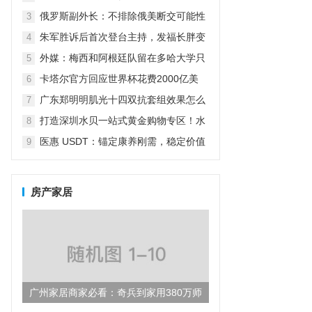
怼：我怎么养女儿关你什么事？
俄罗斯副外长：不排除俄美断交可能性
3
（俄副外长:不排除俄美断交可能性）
朱军胜诉后首次登台主持，发福长胖变
4
老了很多，气场强大不减当年
外媒：梅西和阿根廷队留在多哈大学只
5
为吃烤肉放弃五星级酒店
卡塔尔官方回应世界杯花费2000亿美
6
元：而不仅仅是为了世界杯
广东郑明明肌光十四双抗套组效果怎么
7
样？
打造深圳水贝一站式黄金购物专区！水
8
贝万山“黄金优选”盛大开业！
医惠 USDT：锚定康养刚需，稳定价值
9
引领数字货币民生新方向
房产家居
广州家居商家必看：奇兵到家用380万师