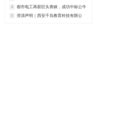
行业，谁来为真诚买单？
都市电工再获巨头青睐，成功中标公牛
4
集团新能源充电桩2026-2028年度全国
澄清声明｜西安千岛教育科技有限公
5
售后安装维保项目
司：坚守专业初心 深耕青少年心理健康
服务