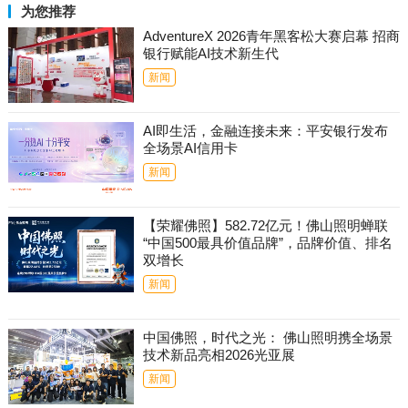
为您推荐
AdventureX 2026青年黑客松大赛启幕 招商
银行赋能AI技术新生代
新闻
AI即生活，金融连接未来：平安银行发布
全场景AI信用卡
新闻
【荣耀佛照】582.72亿元！佛山照明蝉联
“中国500最具价值品牌”，品牌价值、排名
双增长
新闻
中国佛照，时代之光： 佛山照明携全场景
技术新品亮相2026光亚展
新闻