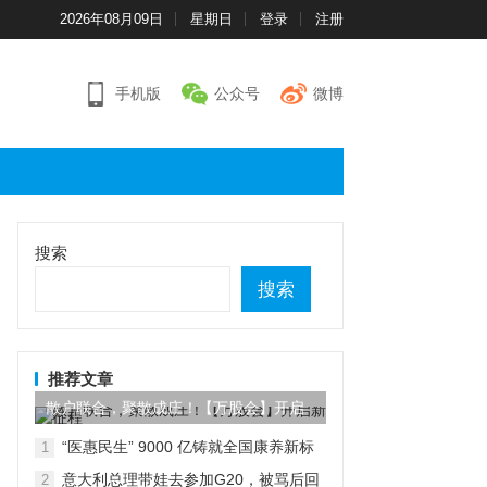
2026年08月09日
星期日
登录
注册
手机版
公众号
微博
搜索
搜索
推荐文章
散户联合，聚散成庄！【万股会】开启
新征程
“医惠民生” 9000 亿铸就全国康养新标
1
杆
意大利总理带娃去参加G20，被骂后回
2