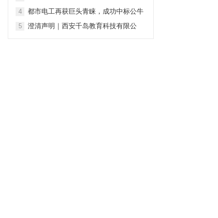
行业，谁来为真诚买单？
都市电工再获巨头青睐，成功中标公牛
4
集团新能源充电桩2026-2028年度全国
澄清声明｜西安千岛教育科技有限公
5
售后安装维保项目
司：坚守专业初心 深耕青少年心理健康
服务