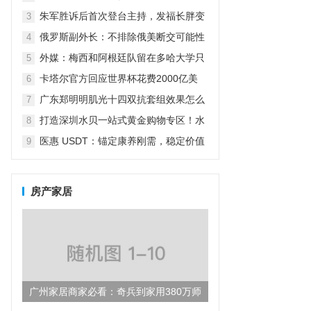
怼：我怎么养女儿关你什么事？
朱军胜诉后首次登台主持，发福长胖变
3
老了很多，气场强大不减当年
俄罗斯副外长：不排除俄美断交可能性
4
（俄副外长:不排除俄美断交可能性）
外媒：梅西和阿根廷队留在多哈大学只
5
为吃烤肉放弃五星级酒店
卡塔尔官方回应世界杯花费2000亿美
6
元：而不仅仅是为了世界杯
广东郑明明肌光十四双抗套组效果怎么
7
样？
打造深圳水贝一站式黄金购物专区！水
8
贝万山“黄金优选”盛大开业！
医惠 USDT：锚定康养刚需，稳定价值
9
引领数字货币民生新方向
房产家居
广州家居商家必看：奇兵到家用380万师