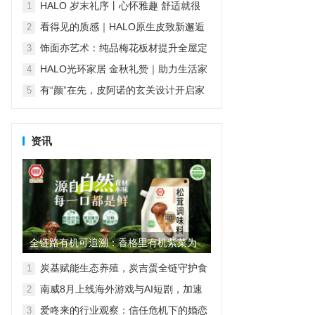
傅堵住售后漏洞
HALO 岁末礼序丨心怀雅趣 舒适就很
1
HALO
看得见的质感｜HALO原生皮致新邂逅
2
再续经典匠心传承
饰面亦艺术：纯品梅花板材提升全屋定
3
制“颜值”
HALO光环家居 金秋礼赞｜助力生活家
4
们对舒适生活的温柔践行
有“颜”在先，皮阿诺的玄关设计开启家
5
的第一重精致
资讯
全链路有机可追溯：香格里有机紫菜为
家庭餐桌筑起“品质护城河”
炭基赋能生态养殖，炭吉蛋全链守护食
1
品安全
南威8月上线海外游戏与AI短剧，加速
2
AI产业全球化
爱咚来的行业观察：信任危机下的婚恋
3