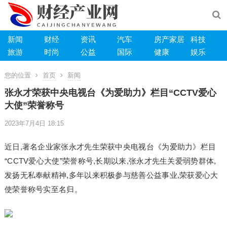
新闻
财经
资讯
汽车
房产家居
科技
旅游
时尚
公益
国际
健康
娱乐
您的位置
首页
新闻
张永才荣获中央电视台《为爱助力》栏目“CCTV爱心
大使”荣誉称号
2023年7月4日 18:15
近日,著名企业家张永才先生荣获中央电视台《为爱助力》栏目
“CCTV爱心大使”荣誉称号,长期以来,张永才先生关爱弱势群体,
发扬无私奉献精神,多年以来积极参与慈善公益事业,荣获爱心大
使荣誉称号实至名归。