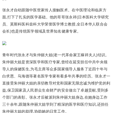
张永才自幼跟随中医世家传人接触医术。在中医理论和临床方
面,打下了扎实的医学基础。他的哥哥张永祥(日本医科大学研究
员、莫斯科医科齿科大学荣誉医学博士教授,全日本华人联合会
会长)也是传统医学领域及世界知名健康专家。
青年时代张永才与朱仲丽大姐(老一代革命家王稼祥夫人)结识。
朱仲丽大姐是资深医学和医疗专家,曾经在延安担任中共中央领
导人的保健医生,为毛主席等众多国家领导人服务了近四十年与
白求恩、马海德等著名医学专家有着多年共事的经历。张永才一
直接受朱仲丽大姐的亲切教导对党和国家无限忠诚为维护党的利
益,保卫国家及人民群众生命财产的安全做出了卓越贡献,受到多
个部门的表彰。张永才后被派到朱仲丽大姐身边,在她身边工作
三十余年,跟随朱仲丽大姐学到了精深的医学和医疗知识,还担任
朱仲丽大姐的助理,协助她的日常工作。