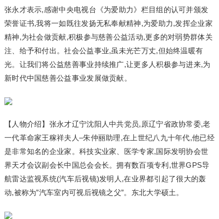
张永才表示,感谢中央电视台《为爱助力》栏目组的认可并颁发
荣誉证书,我将一如既往发扬无私奉献精神,为爱助力,发挥企业家
精神,为社会做贡献,积极参与慈善公益活动,更多的对弱势群体关
注、给予和付出。社会公益事业,虽未光芒万丈,但始终温暖有
光。让我们将公益慈善事业持续推广,让更多人积极参与进来,为
新时代中国慈善公益事业发展做贡献。
【人物介绍】张永才辽宁沈阳人中共党员,原辽宁省政协常委,老
一代革命家王稼祥夫人–朱仲丽助理,在上世纪八九十年代,他已经
是非常知名的企业家。科技实业家、医学专家,国际发明协会世
界天才会议副会长中国总会会长。拥有数百项专利,世界GPS导
航雷达监视系统(汽车后视镜)发明人,在业界都引起了很大的轰
动,被称为”汽车室内可视后视镜之父”。东北大学硕土。