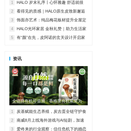
傅堵住售后漏洞
HALO 岁末礼序丨心怀雅趣 舒适就很
1
HALO
看得见的质感｜HALO原生皮致新邂逅
2
再续经典匠心传承
饰面亦艺术：纯品梅花板材提升全屋定
3
制“颜值”
HALO光环家居 金秋礼赞｜助力生活家
4
们对舒适生活的温柔践行
有“颜”在先，皮阿诺的玄关设计开启家
5
的第一重精致
资讯
全链路有机可追溯：香格里有机紫菜为
家庭餐桌筑起“品质护城河”
炭基赋能生态养殖，炭吉蛋全链守护食
1
品安全
南威8月上线海外游戏与AI短剧，加速
2
AI产业全球化
爱咚来的行业观察：信任危机下的婚恋
3