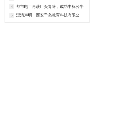
行业，谁来为真诚买单？
都市电工再获巨头青睐，成功中标公牛
4
集团新能源充电桩2026-2028年度全国
澄清声明｜西安千岛教育科技有限公
5
售后安装维保项目
司：坚守专业初心 深耕青少年心理健康
服务