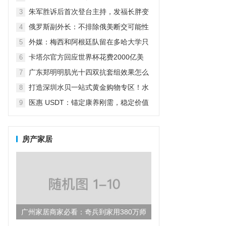
怼：我怎么养女儿关你什么事？
朱军胜诉后首次登台主持，发福长胖变
3
老了很多，气场强大不减当年
俄罗斯副外长：不排除俄美断交可能性
4
（俄副外长:不排除俄美断交可能性）
外媒：梅西和阿根廷队留在多哈大学只
5
为吃烤肉放弃五星级酒店
卡塔尔官方回应世界杯花费2000亿美
6
元：而不仅仅是为了世界杯
广东郑明明肌光十四双抗套组效果怎么
7
样？
打造深圳水贝一站式黄金购物专区！水
8
贝万山“黄金优选”盛大开业！
医惠 USDT：锚定康养刚需，稳定价值
9
引领数字货币民生新方向
房产家居
广州家居商家必看：奇兵到家用380万师