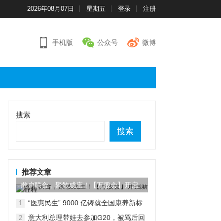
2026年08月07日
星期五
登录
注册
手机版
公众号
微博
搜索
搜索
推荐文章
散户联合，聚散成庄！【万股会】开启
新征程
“医惠民生” 9000 亿铸就全国康养新标
1
杆
意大利总理带娃去参加G20，被骂后回
2