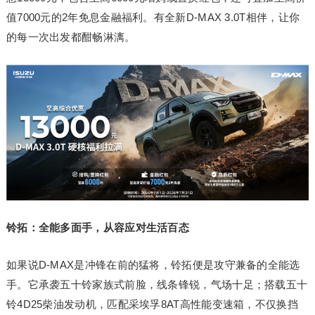
值7000元的2年免息金融福利。有全新D-MAX 3.0T相伴，让你
的每一次出发都酣畅淋漓。
铃拓：全能多面手，从容应对生活百态
如果说D-MAX是冲锋在前的猛将，铃拓便是攻守兼备的全能选
手。它承袭五十铃家族式前脸，线条锋锐，气场十足；搭载五十
铃4D25柴油发动机，匹配采埃孚8AT高性能变速箱，不仅换挡