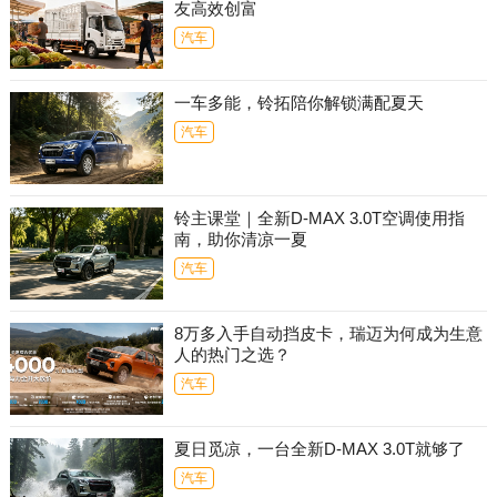
友高效创富
汽车
一车多能，铃拓陪你解锁满配夏天
汽车
铃主课堂｜全新D-MAX 3.0T空调使用指
南，助你清凉一夏
汽车
8万多入手自动挡皮卡，瑞迈为何成为生意
人的热门之选？
汽车
夏日觅凉，一台全新D-MAX 3.0T就够了
汽车