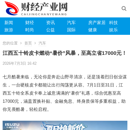
新闻
财经
资讯
汽车
房产家居
科技
旅游
时尚
公益
国际
健康
娱乐
您的位置
首页
汽车
江西五十铃皮卡燃动“暑价”风暴，至高立省17000元！
2026年7月3日 16:42
七月酷暑来临，无论你是奔赴山野寻清凉，还是顶着烈日创业谋
生，一台硬核皮卡都能让出行闯荡更从容。7月1日至31日，江
西五十铃全系皮卡奉上诚意满满的“暑价”礼遇，综合优惠至高
17000元，涵盖置换补贴、金融免息、终身质保等多重权益，助
你无畏酷暑，轻松启程。