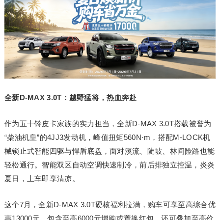
全新D-MAX 3.0T：越野猛将，热血奔赴
作为五十铃皮卡家族的实力担当，全新D-MAX 3.0T搭载被誉为
“柴油机皇”的4JJ3发动机，峰值扭矩560N·m，搭配M-LOCK机
械锁止式智能四驱与悍盾底盘，面对溪流、陡坡、林间险路也能
轻松通行。智能双区自动空调快速制冷，前后排独立控温，炎炎
夏日，上车即享清凉。
这个7月，全新D-MAX 3.0T硬核福利拉满，购车可享至高综合优
惠13000元，包含至高6000元增购或置换红包，还可叠加至高价