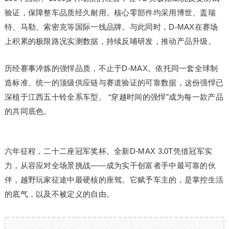
验证，保障整车品质经久耐用。核心零部件均采用博世、盖瑞
特、马勒、索密克等国际一线品牌。与此同时，D-MAX在赛场
上积累的极限路况实测数据，持续反哺研发，推动产品升级。
历经赛事淬炼的强悍品质，不止于D-MAX。依托同一套全球制
造标准、统一的顶级供应链与赛道验证的可靠数据，这份强悍已
深植于江西五十铃全系车型。 “穿越时间的强悍”成为每一款产品
的共同底色。
六年征程，二十二座冠军奖杯。全新D-MAX 3.0T凭借冠军实
力，从容应对全场景挑战——成为实干创富者手中最可靠的伙
伴，越野玩家征途中最硬核的座驾。它赋予车主的，是掌控生活
的底气，以及不被定义的自由。