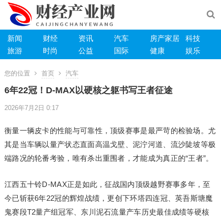
新闻
财经
资讯
汽车
房产家居
科技
旅游
时尚
公益
国际
健康
娱乐
您的位置
首页
汽车
6年22冠！D-MAX以硬核之躯书写王者征途
2026年7月2日 0:17
衡量一辆皮卡的性能与可靠性，顶级赛事是最严苛的检验场。尤
其是当车辆以量产状态直面高温戈壁、泥泞河道、流沙陡坡等极
端路况的轮番考验，唯有杀出重围者，才能成为真正的“王者”。
江西五十铃D-MAX正是如此，征战国内顶级越野赛事多年，至
今已斩获6年22冠的辉煌战绩，更创下环塔四连冠、英吾斯塘魔
鬼赛段T2量产组冠军、东川泥石流量产车历史最佳成绩等硬核