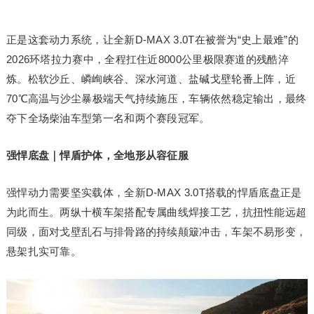
正是这套动力系统，让全新D-MAX 3.0T在被誉为“史上最难”的
2026环塔拉力赛中，全程扛住近8000公里极限赛道的残酷淬
炼。松软沙丘、嶙峋峡谷、深水河道、盐碱戈壁轮番上阵，近
70℃高温与沙尘暴极端天气持续施压，车辆依然稳定输出，最终
夺下全场柴油车型第一名和两个赛段冠军。
强悍底盘｜悍盾护体，全地形从容征服
强悍动力需要坚实载体，全新D-MAX 3.0T搭载的悍盾底盘正是
为此而生。两纵十横车架搭配专属曲线焊接工艺，抗扭性能远超
同级，面对戈壁乱石与排骨路的持续颠簸冲击，车架不易形变，
悬架扎实可靠。