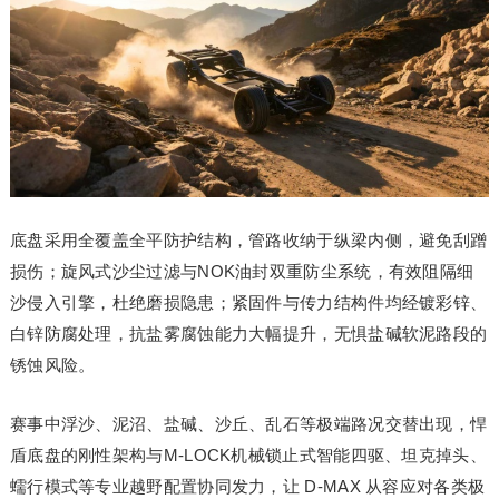
底盘采用全覆盖全平防护结构，管路收纳于纵梁内侧，避免刮蹭
损伤；旋风式沙尘过滤与NOK油封双重防尘系统，有效阻隔细
沙侵入引擎，杜绝磨损隐患；紧固件与传力结构件均经镀彩锌、
白锌防腐处理，抗盐雾腐蚀能力大幅提升，无惧盐碱软泥路段的
锈蚀风险。
赛事中浮沙、泥沼、盐碱、沙丘、乱石等极端路况交替出现，悍
盾底盘的刚性架构与M-LOCK机械锁止式智能四驱、坦克掉头、
蠕行模式等专业越野配置协同发力，让 D-MAX 从容应对各类极