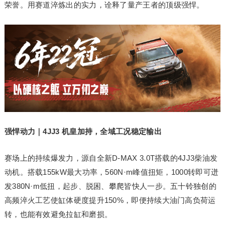
荣誉。用赛道淬炼出的实力，诠释了量产王者的顶级强悍。
强悍动力｜4JJ3 机皇加持，全域工况稳定输出
赛场上的持续爆发力，源自全新D-MAX 3.0T搭载的4JJ3柴油发
动机。搭载155kW最大功率，560N·m峰值扭矩，1000转即可迸
发380N·m低扭，起步、脱困、攀爬皆快人一步。五十铃独创的
高频淬火工艺使缸体硬度提升150%，即便持续大油门高负荷运
转，也能有效避免拉缸和磨损。