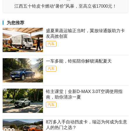
江西五十铃皮卡燃动“暑价”风暴，至高立省17000元！
为您推荐
盛夏果蔬运输正当时，翼放绿通版助力卡
友高效创富
汽车
一车多能，铃拓陪你解锁满配夏天
汽车
铃主课堂｜全新D-MAX 3.0T空调使用指
南，助你清凉一夏
汽车
8万多入手自动挡皮卡，瑞迈为何成为生意
人的热门之选？