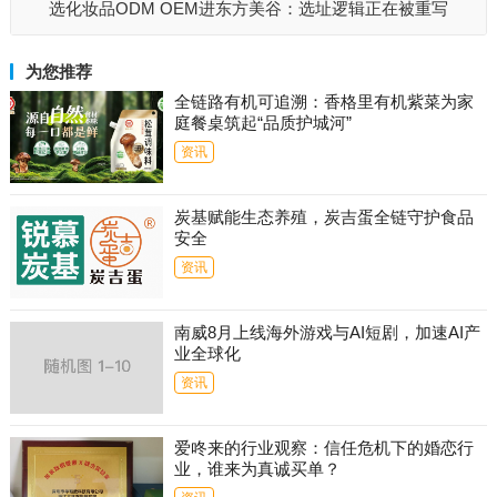
选化妆品ODM OEM进东方美谷：选址逻辑正在被重写
为您推荐
全链路有机可追溯：香格里有机紫菜为家
庭餐桌筑起“品质护城河”
资讯
炭基赋能生态养殖，炭吉蛋全链守护食品
安全
资讯
南威8月上线海外游戏与AI短剧，加速AI产
业全球化
资讯
爱咚来的行业观察：信任危机下的婚恋行
业，谁来为真诚买单？