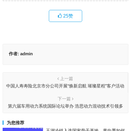
25
赞
作者:
admin
上一篇
中国人寿寿险北京市分公司开展“焕新启航 璀璨星程”客户活动
下一篇
第六届车用动力系统国际论坛举办 浩思动力混动技术引领多
元驱动新趋势
为您推荐
玉湖冷链入选国家骨干基地，黄向墨如何