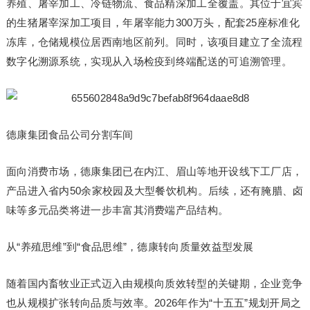
养殖、屠宰加工、冷链物流、食品精深加工全覆盖。其位于宜宾
的生猪屠宰深加工项目，年屠宰能力300万头，配套25座标准化
冻库，仓储规模位居西南地区前列。同时，该项目建立了全流程
数字化溯源系统，实现从入场检疫到终端配送的可追溯管理。
德康集团食品公司分割车间
面向消费市场，德康集团已在内江、眉山等地开设线下工厂店，
产品进入省内50余家校园及大型餐饮机构。后续，还有腌腊、卤
味等多元品类将进一步丰富其消费端产品结构。
从“养殖思维”到“食品思维”，德康转向质量效益型发展
随着国内畜牧业正式迈入由规模向质效转型的关键期，企业竞争
也从规模扩张转向品质与效率。2026年作为“十五五”规划开局之