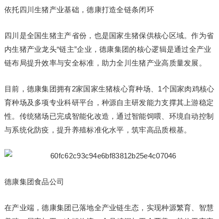
依托四川生猪产业基础，德康打造全链条闭环
四川是全国生猪主产省份，也是国家生猪保供核心区域。作为省
内生猪产业龙头“链主”企业，德康集团的核心逻辑是通过全产业
链布局提升效率与安全标准，助力全川生猪产业高质量发展。
目前，德康集团拥有2家国家生猪核心育种场、1个国家肉鸡核心
育种场及多项专业科研平台，种源自主研发能力支撑其上游稳定
性。传统猪场已完成智能化改造，通过智能饲喂、环境自动控制
与系统化防疫，提升养殖标准化水平，筑牢高品质根基。
德康集团食品公司
在产业端，德康集团已落地全产业链生态，实现种源繁育、智慧