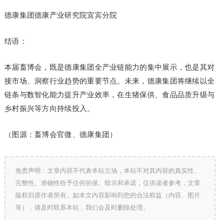
德康集团德康产业研究院宜宾分院
结语：
本届畜博会，既是德康集团全产业链能力的集中展示，也是其对
接市场、洞察行业趋势的重要节点。未来，德康集团将继续以全
链条与数智化能力提升产业效率，在生猪保供、食品品质升级与
乡村振兴等方向持续投入。
（图源：畜博会官微、德康集团）
免责声明：文章内容不代表本站立场，本站不对其内容的真实性、
完整性、准确性给予任何担保、暗示和承诺，仅供读者参考，文章
版权归原作者所有。如本文内容影响到您的合法权益（内容、图片
等），请及时联系本站，我们会及时删除处理。