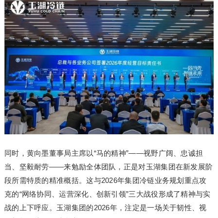
同时，黄向墨董事局主席以“马的精神”——视野广阔、忠诚担
当、坚毅耐劳——来勉励全体团队，正是对玉湖集团在新发展阶
段所需特质的精准概括。这与2026年集团冷链业务规划重点攻
克的“网络协同、运营深化、创新引领”三大战役形成了精神与实
战的上下呼应。玉湖集团的2026年，注定是一场关于韧性、视