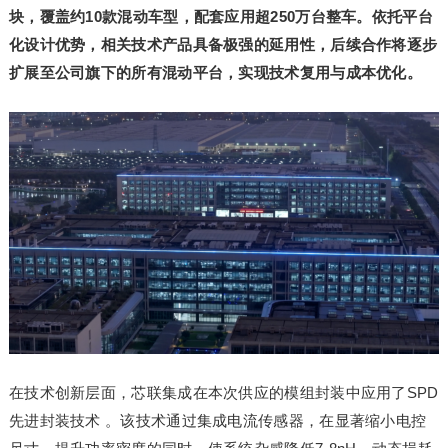
块，覆盖约10款混动车型，配套应用超250万台整车。依托平台
化设计优势，相关技术产品具备极强的延用性，后续合作将逐步
扩展至公司旗下的所有混动平台，实现技术复用与成本优化。
在技术创新层面，芯联集成在本次供应的模组封装中应用了SPD
先进封装技术 。该技术通过集成电流传感器，在显著缩小电控