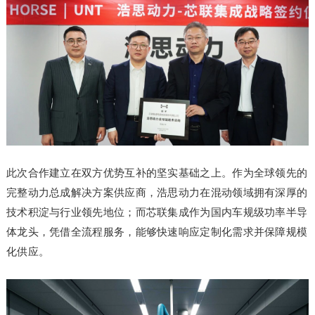
此次合作建立在双方优势互补的坚实基础之上。作为全球领先的
完整动力总成解决方案供应商，浩思动力在混动领域拥有深厚的
技术积淀与行业领先地位；而芯联集成作为国内车规级功率半导
体龙头，凭借全流程服务，能够快速响应定制化需求并保障规模
化供应。