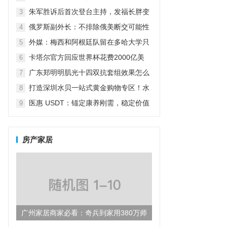
怼：我怎么养女儿关你什么事？
朱军胜诉后首次登台主持，发福长胖变
3
老了很多，气场强大不减当年
俄罗斯副外长：不排除俄美断交可能性
4
（俄副外长:不排除俄美断交可能性）
外媒：梅西和阿根廷队留在多哈大学只
5
为吃烤肉放弃五星级酒店
卡塔尔官方回应世界杯花费2000亿美
6
元：而不仅仅是为了世界杯
广东郑明明肌光十四双抗套组效果怎么
7
样？
打造深圳水贝一站式黄金购物专区！水
8
贝万山“黄金优选”盛大开业！
医惠 USDT：锚定康养刚需，稳定价值
9
引领数字货币民生新方向
房产家居
广州家居商家必看：奇兵到家用380万师