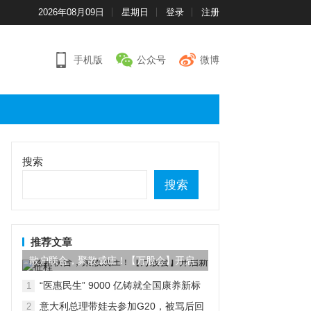
2026年08月09日
星期日
登录
注册
手机版
公众号
微博
搜索
搜索
推荐文章
散户联合，聚散成庄！【万股会】开启
新征程
“医惠民生” 9000 亿铸就全国康养新标
1
杆
意大利总理带娃去参加G20，被骂后回
2