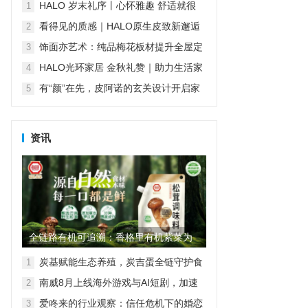
傅堵住售后漏洞
HALO 岁末礼序丨心怀雅趣 舒适就很
1
HALO
看得见的质感｜HALO原生皮致新邂逅
2
再续经典匠心传承
饰面亦艺术：纯品梅花板材提升全屋定
3
制“颜值”
HALO光环家居 金秋礼赞｜助力生活家
4
们对舒适生活的温柔践行
有“颜”在先，皮阿诺的玄关设计开启家
5
的第一重精致
资讯
全链路有机可追溯：香格里有机紫菜为
家庭餐桌筑起“品质护城河”
炭基赋能生态养殖，炭吉蛋全链守护食
1
品安全
南威8月上线海外游戏与AI短剧，加速
2
AI产业全球化
爱咚来的行业观察：信任危机下的婚恋
3