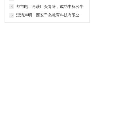
行业，谁来为真诚买单？
都市电工再获巨头青睐，成功中标公牛
4
集团新能源充电桩2026-2028年度全国
澄清声明｜西安千岛教育科技有限公
5
售后安装维保项目
司：坚守专业初心 深耕青少年心理健康
服务