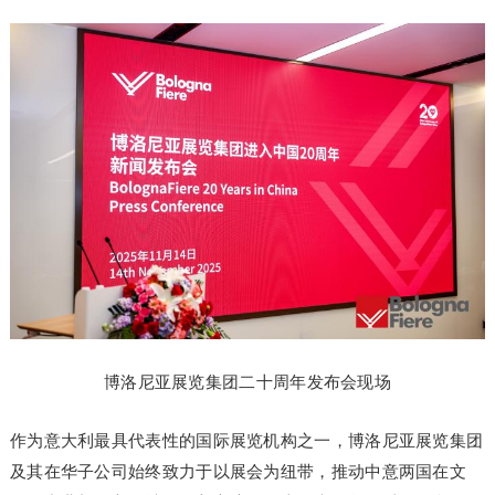
博洛尼亚展览集团二十周年发布会现场
作为意大利最具代表性的国际展览机构之一，博洛尼亚展览集团
及其在华子公司始终致力于以展会为纽带，推动中意两国在文