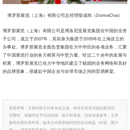
博罗那展览（上海）有限公司总经理柴成炜（DonnaChai）
博罗那展览（上海）有限公司是博洛尼亚展览集团在中国的全资
子公司，成立于2007年，其前身为集团于2005年在上海设立的
办事处。博罗那展览全面负责集团在大中华区的各项业务，汇聚
了中国展览行业的各方精英与中坚力量。经过二十余年的发展与
积累，博罗那展览已在大中华地区建立了稳固的业务网络和良好
的品牌形象，搭建起中国企业与全球市场之间的贸易桥梁。
免责声明：文章内容不代表本站立场，本站不对其内容的真实性、
完整性、准确性给予任何担保、暗示和承诺，仅供读者参考，文章
版权归原作者所有。如本文内容影响到您的合法权益（内容、图片
等），请及时联系本站，我们会及时删除处理。