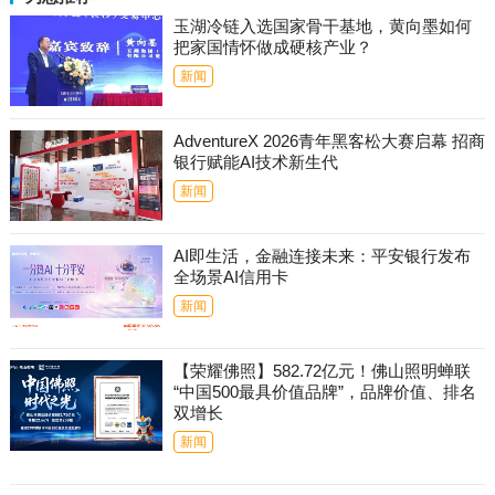
玉湖冷链入选国家骨干基地，黄向墨如何
把家国情怀做成硬核产业？
新闻
AdventureX 2026青年黑客松大赛启幕 招商
银行赋能AI技术新生代
新闻
AI即生活，金融连接未来：平安银行发布
全场景AI信用卡
新闻
【荣耀佛照】582.72亿元！佛山照明蝉联
“中国500最具价值品牌”，品牌价值、排名
双增长
新闻