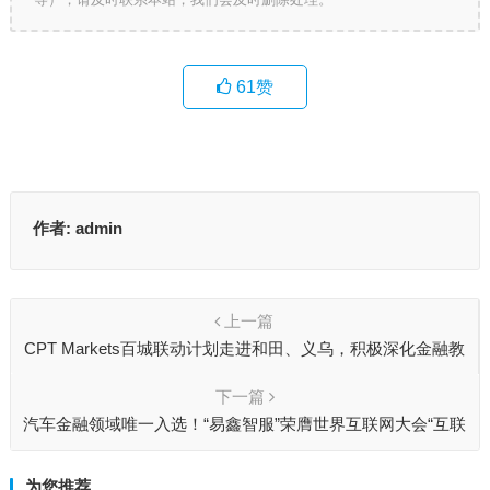
61
赞
作者:
admin
上一篇
CPT Markets百城联动计划走进和田、义乌，积极深化金融教
育布局
下一篇
汽车金融领域唯一入选！“易鑫智服”荣膺世界互联网大会“互联
网之光”博览会“新耀”场景奖
为您推荐