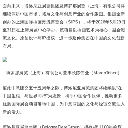
面向未来，博洛尼亚展览集团及博罗那展览（上海）有限公司将
继续深耕中国市场，拓展文化与创意产业的合作版图。集团全新
创办的上海国际插画潮流博览会（SIPS），将于2026年5月29日
至31日在上海展览中心举办。该项目以插画艺术为核心，融合潮
流文化、原创设计与IP授权，进一步延伸集团在中国的文化创新
布局。
博罗那展览（上海）有限公司董事长陈伟业（MarcoTchen）
值此中意建交五十五周年之际，博洛尼亚展览集团将继续以“在
中国生根、与世界同行”为愿景，携手中国合作伙伴，推动更多
优质国际展会项目落地中国，为中意两国的文化与经贸交流注入
新的活力。
博洛尼亚展览集团（BolognaFiereGroup）拥有超过100年的辉