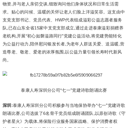
物资,并与老人亲切交谈,细致询问他们身体状况和日常生活需
求。贴心的问候、温暖的关怀让老人们脸上洋溢笑容。这支由中
支党支部书记、党员代表、HWP代表组成溢彩公益志愿者服务
队,已在山东全省15家中支党支部成立,通过走进泰康溢彩捐赠养
老机构,开展“初心如磐溢路同行”党建公益活动,将党建势能转化
为公益行动力,陪伴慰问银发长者,为老年人群送关爱、送温暖,营
造尊老、‌敬老、‌爱老的浓厚氛围,以公益力量引领长寿时代新风
尚。
泰康人寿深圳分公司“七一”党建诗歌朗诵比赛
深圳:
泰康人寿深圳分公司积极参与当地保协举办“七一”党建诗歌
朗诵比赛,公司选拔了6名骨干党员组成朗诵团队,以原创诗歌《守
护者星火》为载体,将保险行业服务国家战略、保护消费者权