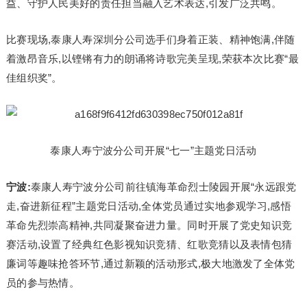
益、守护人民美好的责任担当融入艺术表达,引发广泛共鸣。
比赛现场,泰康人寿深圳分公司选手们身着正装、精神饱满,伴随
着激昂音乐,以铿锵有力的朗诵将诗歌完美呈现,荣获本次比赛“最
佳组织奖”。
泰康人寿宁波分公司开展“七一”主题党日活动
宁波:
泰康人寿宁波分公司前往镇海革命烈士陵园开展“永远跟党
走,奋进新征程”主题党日活动,全体党员通过实地参观学习,感悟
革命先烈崇高精神,共同凝聚奋进力量。同时开展了党史知识竞
赛活动,设置了经典红色影视知识竞猜、红歌竞猜以及表情包猜
廉词等趣味抢答环节,通过新颖的活动形式,极大地激发了全体党
员的参与热情。