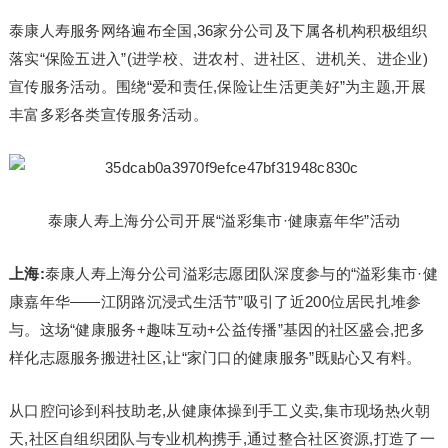
泰康人寿服务网络遍布全国,36家分公司及下属各机构积极组织
落实“保险五进入”(进学校、进农村、进社区、进机关、进企业)
宣传服务活动。围绕“爱和责任,保险让生活更美好”为主题,开展
丰富多彩各类宣传服务活动。
泰康人寿上海分公司开展“溢彩集市·健康嘉年华”活动
上海:
泰康人寿上海分公司溢彩志愿团队深度参与的“溢彩集市·健
康嘉年华——江阴路沉浸式生活节”吸引了近200位居民扎堆参
与。这场“健康服务+趣味互动+公益传播”基因的社区盛会,把多
样化志愿服务搬进社区,让“家门口的健康服务”既贴心又有料。
从口腔问诊到科技助老,从健康体操到手工义卖,集市现场热火朝
天,社区自组织团队与专业机构携手,通过整合社区资源,打造了一