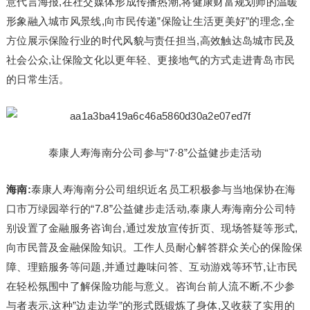
意代言海报,在社交媒体形成传播热潮,将健康财富规划师的温暖
形象融入城市风景线,向市民传递”保险让生活更美好”的理念,全
方位展示保险行业的时代风貌与责任担当,高效触达岛城市民及
社会公众,让保险文化以更年轻、更接地气的方式走进青岛市民
的日常生活。
泰康人寿海南分公司参与“7·8”公益健步走活动
海南:
泰康人寿海南分公司组织近名员工积极参与当地保协在海
口市万绿园举行的“7.8”公益健步走活动,泰康人寿海南分公司特
别设置了金融服务咨询台,通过发放宣传折页、现场答疑等形式,
向市民普及金融保险知识。工作人员耐心解答群众关心的保险保
障、理赔服务等问题,并通过趣味问答、互动游戏等环节,让市民
在轻松氛围中了解保险功能与意义。咨询台前人流不断,不少参
与者表示,这种”边走边学”的形式既锻炼了身体,又收获了实用的