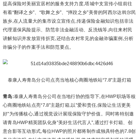
提高保险对美丽宜居村的服务支持力度,塔城中支宣传小组前往
有着“翻译之乡”、“歌舞之乡”、“摔跤之乡”美誉的阿西尔达斡尔民
族乡,在人流量大的集市设立宣传点,传递保险金融知识包括非法
代理退保风险提示、防范非法金融活动、反洗钱等,向往来村民
讲解知识并发放宣传折页,还结合农村常见的金融诈骗案例,分析
诈骗分子的作案手法和防范要点。
泰康人寿青岛分公司点亮当地核心商圈地铁站“7.8”主题灯箱
青岛:
泰康人寿青岛分公司在当地行协的指导下,在HWP职场等核
心商圈地铁站点亮“7.8”主题灯箱,以”爱和责任,保险让生活更美
好”为传播核心,通过视觉设计展现保险守护价值。同时将特别邀
请青岛HWP精英团队化身”美好生活代言人”,通过打卡灯箱、创
意合影等互动形式,每位HWP的照片都将制作成独具特色的7.8创