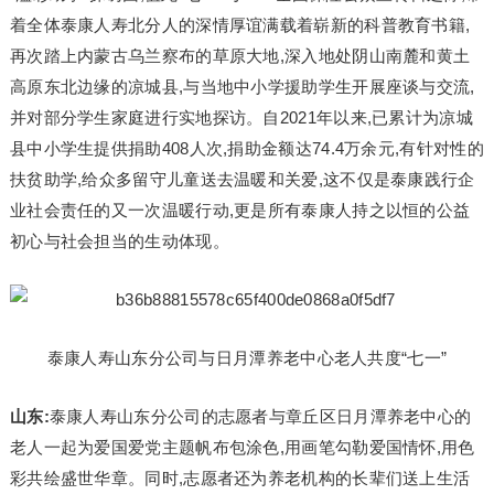
着全体泰康人寿北分人的深情厚谊满载着崭新的科普教育书籍,
再次踏上内蒙古乌兰察布的草原大地,深入地处阴山南麓和黄土
高原东北边缘的凉城县,与当地中小学援助学生开展座谈与交流,
并对部分学生家庭进行实地探访。自2021年以来,已累计为凉城
县中小学生提供捐助408人次,捐助金额达74.4万余元,有针对性的
扶贫助学,给众多留守儿童送去温暖和关爱,这不仅是泰康践行企
业社会责任的又一次温暖行动,更是所有泰康人持之以恒的公益
初心与社会担当的生动体现。
泰康人寿山东分公司与日月潭养老中心老人共度“七一”
山东:
泰康人寿山东分公司的志愿者与章丘区日月潭养老中心的
老人一起为爱国爱党主题帆布包涂色,用画笔勾勒爱国情怀,用色
彩共绘盛世华章。同时,志愿者还为养老机构的长辈们送上生活