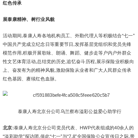
红色传承
展泰康精神、
树行业风貌
活动期间,泰康人寿各地机构员工、外勤代理人等积极结合“七一”
中国共产党成立纪念日等重要节日,发挥基层党组织和党员先锋
模范作用,积极开展歌咏、朗诵、舞蹈、健步走等户内户外群众
性文艺体育活动,总结党的历史,追忆奋斗历程,展示保险业积极向
上、奋发有为的精神风貌,激励保险从业者和广大人民群众传承
红色基因、赓续红色血脉。
泰康人寿北京分公司乌兰察布溢彩公益爱心助学行
北京:
泰康人寿北京分公司党员代表、HWP代表组成的40余人的
“溢彩助学”探访团,值此“七一”与“7.8”全国保险公众宣传日之际,带