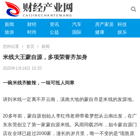
新闻
财经
资讯
汽车
房产家居
科技
旅游
时尚
公益
国际
健康
娱乐
您的位置
首页
新闻
米线大王蒙自源，多项荣誉齐加身
2025年1月14日 13:33
一碗米线齐酸辣，一味可抵人间寒
讲到米线一定离不开云南，滇南大地的蒙自市是米线的发源地。
20多年前，蒙自源创始人李红伟老师带着梦想从云南出发，在广
东东莞创立了第一家蒙自源米线。风雨同载25年，如今蒙自源门
店在全球已超过2000家，漫长的岁月里，唯一不变的是“现熬原