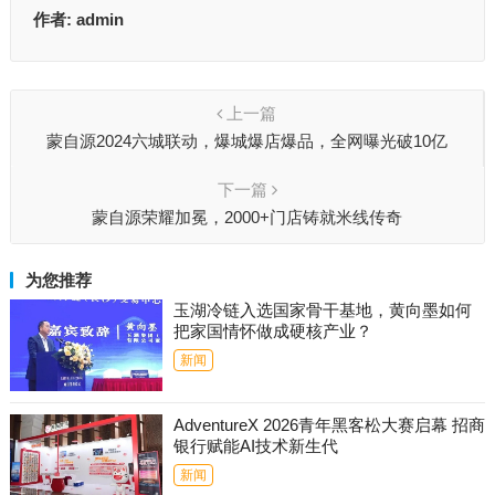
作者:
admin
上一篇
蒙自源2024六城联动，爆城爆店爆品，全网曝光破10亿
下一篇
蒙自源荣耀加冕，2000+门店铸就米线传奇
为您推荐
玉湖冷链入选国家骨干基地，黄向墨如何
把家国情怀做成硬核产业？
新闻
AdventureX 2026青年黑客松大赛启幕 招商
银行赋能AI技术新生代
新闻