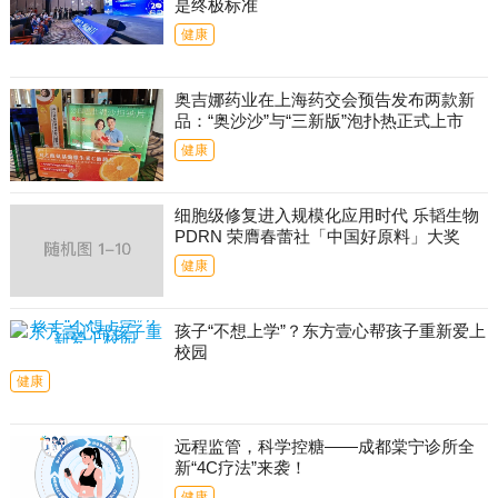
是终极标准
健康
奥吉娜药业在上海药交会预告发布两款新
品：“奥沙沙”与“三新版”泡扑热正式上市
健康
细胞级修复进入规模化应用时代 乐韬生物
PDRN 荣膺春蕾社「中国好原料」大奖
健康
孩子“不想上学”？东方壹心帮孩子重新爱上
校园
健康
远程监管，科学控糖——成都棠宁诊所全
新“4C疗法”来袭！
健康