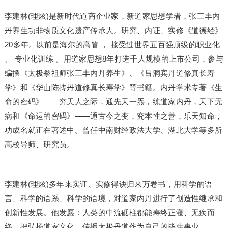
李建林(理炫)是新时代道商企业家，新道家思想学者，张三丰内
丹养生功非物质文化遗产传承人。研究、内证、实修《道德经》
20多年。以前是海尔的高管 ， 接受过世界五百强顶级的职业化
、 专业化训练 。用道家思想8年打造千人规模的上市公司，参与
编撰《太极拳祖师张三丰内丹养生》、《吕洞宾丹道修真长寿
学》和《华山陈抟丹道修真长寿学》等书籍。内丹学术专著《生
命的密码》——究天人之际，通先天一炁，练道家内丹，天下无
病和《命运的密码》——通古今之变，究本性之善，乐天知命，
功成名就正在著述中。曾任中南财经政法大学、湖北大学等多所
高校导师、研究员。
李建林(理炫)多年来实证、实修得诀归来万卷书，用科学的语
言、科学的语系、科学的语境，对道家内丹进行了创造性继承和
创新性发展。他发愿：人类的中流砥柱都能寿终正寝、无疾而
终，把弘扬道家文化、传播太极丹道作为自己的毕生事业。