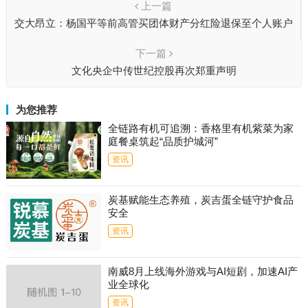
上一篇
交大昂立：杨国平等前高管买团体财产分红险退保至个人账户
下一篇
文化央企中传世纪控股再次郑重声明
为您推荐
全链路有机可追溯：香格里有机紫菜为家
庭餐桌筑起“品质护城河”
资讯
炭基赋能生态养殖，炭吉蛋全链守护食品
安全
资讯
南威8月上线海外游戏与AI短剧，加速AI产
业全球化
资讯