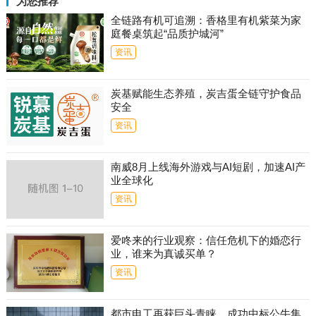
为您推荐
全链路有机可追溯：香格里有机紫菜为家
庭餐桌筑起“品质护城河”
资讯
炭基赋能生态养殖，炭吉蛋全链守护食品
安全
资讯
南威8月上线海外游戏与AI短剧，加速AI产
业全球化
资讯
爱咚来的行业观察：信任危机下的婚恋行
业，谁来为真诚买单？
资讯
都市电工再获巨头青睐，成功中标公牛集