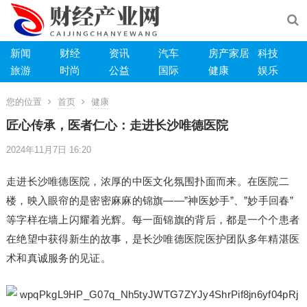
新闻
财经
资讯
汽车
房产家居
科技
旅游
时尚
公益
国际
健康
娱乐
您的位置
首页
健康
匠心传承，医者仁心：走进长沙唯德医院
2024年11月7日 16:20
走进长沙唯德医院，浓厚的中医文化氛围扑面而来。在医院二
楼，映入眼帘的是密密麻麻的锦旗——”神医妙手”、”妙手回春”
等字样在墙上闪耀着光辉。每一面锦旗的背后，都是一个个患者
在绝望中获得新生的故事，是长沙唯德医院医护团队多年精湛医
术和真诚服务的见证。