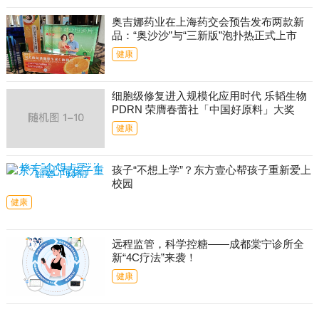
奥吉娜药业在上海药交会预告发布两款新
品：“奥沙沙”与“三新版”泡扑热正式上市
健康
细胞级修复进入规模化应用时代 乐韬生物
PDRN 荣膺春蕾社「中国好原料」大奖
健康
孩子“不想上学”？东方壹心帮孩子重新爱上
校园
健康
远程监管，科学控糖——成都棠宁诊所全
新“4C疗法”来袭！
健康