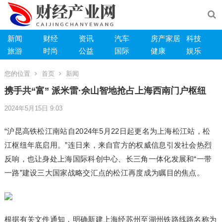
新闻
财经
资讯
汽车
房产家居
科技
旅游
时尚
公益
国际
健康
娱乐
您的位置
首页
新闻
携手共“富” 派米雷·佘山智地抢占上海西南门户枢纽
2024年5月15日 9:03
“沪昆高铁松江南站自2024年5月22日起更名为上海松江站，松
江枢纽年底启用。”连日来，来自官方的权威信息引发社会热烈
反响，也让身处上海国际科创中心、长三角一体化发展和“一带
一路”建设三大国家战略交汇点的松江再度成为瞩目的焦点。
根据有关文件通知，明确新建上海经苏州至湖州铁路线路名称为