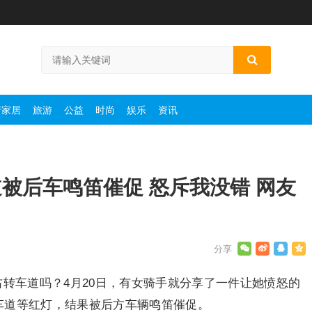
产家居
旅游
公益
时尚
娱乐
资讯
被后车鸣笛催促 怒斥我没错 网友
转车道吗？4月20日，有女骑手就分享了一件让她愤怒的
车道等红灯，结果被后方车辆鸣笛催促。