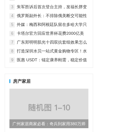
怼：我怎么养女儿关你什么事？
朱军胜诉后首次登台主持，发福长胖变
3
老了很多，气场强大不减当年
俄罗斯副外长：不排除俄美断交可能性
4
（俄副外长:不排除俄美断交可能性）
外媒：梅西和阿根廷队留在多哈大学只
5
为吃烤肉放弃五星级酒店
卡塔尔官方回应世界杯花费2000亿美
6
元：而不仅仅是为了世界杯
广东郑明明肌光十四双抗套组效果怎么
7
样？
打造深圳水贝一站式黄金购物专区！水
8
贝万山“黄金优选”盛大开业！
医惠 USDT：锚定康养刚需，稳定价值
9
引领数字货币民生新方向
房产家居
广州家居商家必看：奇兵到家用380万师