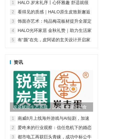
傅堵住售后漏洞
HALO 岁末礼序丨心怀雅趣 舒适就很
1
HALO
看得见的质感｜HALO原生皮致新邂逅
2
再续经典匠心传承
饰面亦艺术：纯品梅花板材提升全屋定
3
制“颜值”
HALO光环家居 金秋礼赞｜助力生活家
4
们对舒适生活的温柔践行
有“颜”在先，皮阿诺的玄关设计开启家
5
的第一重精致
资讯
炭基赋能生态养殖，炭吉蛋全链守护食
品安全
南威8月上线海外游戏与AI短剧，加速
1
AI产业全球化
爱咚来的行业观察：信任危机下的婚恋
2
行业，谁来为真诚买单？
都市电工再获巨头青睐，成功中标公牛
3