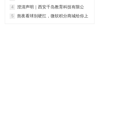
集团新能源充电桩2026-2028年度全国
澄清声明｜西安千岛教育科技有限公
4
售后安装维保项目
司：坚守专业初心 深耕青少年心理健康
熬夜看球别硬扛，微软积分商城给你上
5
服务
补给！