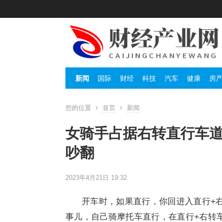
新闻
国际
财经
科技
汽车
健康
房
您的位置
首页
新闻
女骑手占据右转直行车道
吵翻
2023年4月21日 19:32
开车时，如果直行，你回进入直行+右
事儿，自己骑摩托车直行，在直行+右转