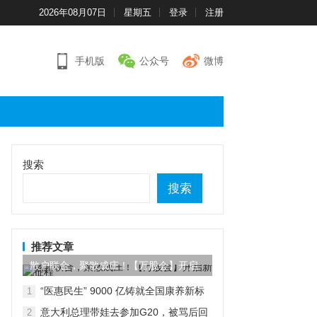
2026年08月07日
星期五
登录
注册
手机版
公众号
微博
搜索
搜索
推荐文章
散户联合，聚散成庄！【万股会】开启
新征程
“医惠民生” 9000 亿铸就全国康养新标
1
杆
意大利总理带娃去参加G20，被骂后回
2