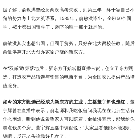
据了解，俞敏洪曾经历两次高考失败，到第三年，终于靠自己不
懈的努力考上北大英语系。1985年，俞敏洪毕业。全班50个同
学，49个都出国留学了，剩下的唯一那个就是他。
俞敏洪其实也想出国，但囿于贫穷，只好在北大留校任教，随后
俞敏洪离开北大创办家喻户晓的新东方。
在“双减”政策落地后，新东方开始转型直播带货，创立了东方甄
选，打造农产品筛选与销售的电商平台，为全国农民提供产品增
值服务。
如今的东方甄选已经成为新东方的主业，主播董宇辉也走红
，董
宇辉曾在直播中表示，俞老师和我吃饭曾问我现在在北京生活有
什么困难。听到他说希望家人可以陪着，俞敏洪表示，那我给你
凑点钱买个房。董宇辉直播中调侃说：“大家且看他能不能凑到
钱吧，反正老头骗我好几次了。”