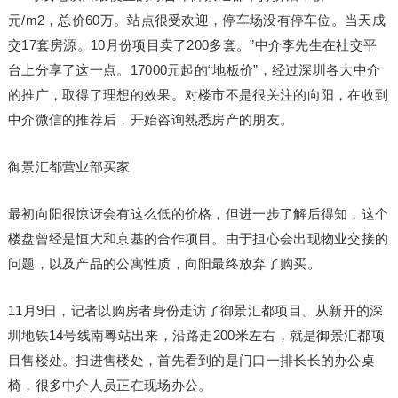
元/m2，总价60万。站点很受欢迎，停车场没有停车位。当天成
交17套房源。10月份项目卖了200多套。”中介李先生在社交平
台上分享了这一点。17000元起的“地板价”，经过深圳各大中介
的推广，取得了理想的效果。对楼市不是很关注的向阳，在收到
中介微信的推荐后，开始咨询熟悉房产的朋友。
御景汇都营业部买家
最初向阳很惊讶会有这么低的价格，但进一步了解后得知，这个
楼盘曾经是恒大和京基的合作项目。由于担心会出现物业交接的
问题，以及产品的公寓性质，向阳最终放弃了购买。
11月9日，记者以购房者身份走访了御景汇都项目。从新开的深
圳地铁14号线南粤站出来，沿路走200米左右，就是御景汇都项
目售楼处。扫进售楼处，首先看到的是门口一排长长的办公桌
椅，很多中介人员正在现场办公。