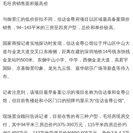
毛坯房销售面积最高价
与御景汇的低价折扣不同，信达金尊府项目以区域最高备案限价
销售，94~143平米的三房至四房户型，总价和单价较高。
国家商报记者实地探访时发现，信达金尊公馆位于坪山区中山大
道与金龙大道交叉口东南侧，距离在建的深圳地铁14号线东快线
金龙站约500米。东侧中山小学、中学，西侧金龙大道，高君宇
国际、京基御景印象、龙光九云筑、嘉华胡莎广场等新盘等待入
市。
记者注意到，该项目最早备案公示的项目名称为信达泰和金尊公
馆，但目前售楼处和小区门口的招牌均显示为“信达金尊公馆”。
现场置业顾问告诉记者，目前在售的有三种户型，毛坯房现房交
付，其中94平米三房总价约375-390万元，115平米四房总价约
460-480万元，143平米四房总价约590-605万元，单价3.9-4.3万