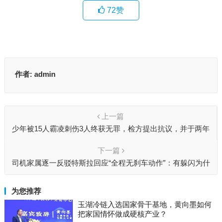
72
赞
作者:
admin
上一篇
少年被15人霸凌刺伤3人终获无罪，检方提出抗议，并于两年
后撤诉
下一篇
司机家属逐一反驳特斯拉回应“全程无刹车动作”：有躲闪为什
么不踩刹车？
为您推荐
玉湖冷链入选国家骨干基地，黄向墨如何
把家国情怀做成硬核产业？