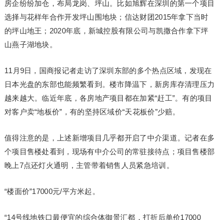
房企纷纷加仓，布局龙岗、坪山。比如旭辉在深圳的第一个项目
选择与花样年合作开发坪山围地块；信达财团2015年拿下当时
的坪山地王；2020年底，新城控股有限公司与凯撒合作拿下坪
山燕子湖地块。
11月9日，国商报记者走访了深圳东部的多个热点区域，发现在
日本光盘的东部也能频繁看到。楼市降温下，新房库存清理压力
越来越大。临近年底，各房地产项目都在加紧“赶工”。有的项目
对客户卖“地板价”，有的坚持区域价“天花板价”少赔。
值得注意的是，上述新增项目几乎都开启了中介渠道。记者在多
个项目售楼处看到，现场有中介公司的常驻接待点；项目售楼部
晚上7点还灯火通明，主管带着销售人员紧急培训。
“楼面价”17000元/平方米起。
“14号线地铁口最便宜的综合体御景汇都，打折后单价17000