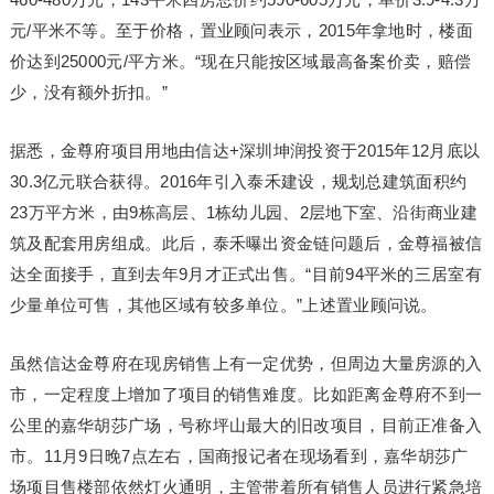
元/平米不等。至于价格，置业顾问表示，2015年拿地时，楼面
价达到25000元/平方米。“现在只能按区域最高备案价卖，赔偿
少，没有额外折扣。”
据悉，金尊府项目用地由信达+深圳坤润投资于2015年12月底以
30.3亿元联合获得。2016年引入泰禾建设，规划总建筑面积约
23万平方米，由9栋高层、1栋幼儿园、2层地下室、沿街商业建
筑及配套用房组成。此后，泰禾曝出资金链问题后，金尊福被信
达全面接手，直到去年9月才正式出售。“目前94平米的三居室有
少量单位可售，其他区域有较多单位。”上述置业顾问说。
虽然信达金尊府在现房销售上有一定优势，但周边大量房源的入
市，一定程度上增加了项目的销售难度。比如距离金尊府不到一
公里的嘉华胡莎广场，号称坪山最大的旧改项目，目前正准备入
市。11月9日晚7点左右，国商报记者在现场看到，嘉华胡莎广
场项目售楼部依然灯火通明，主管带着所有销售人员进行紧急培