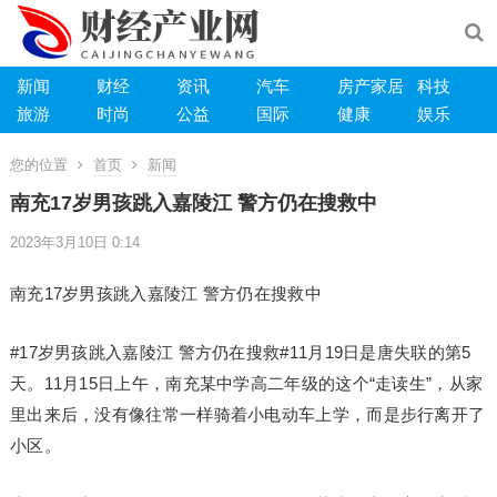
新闻
财经
资讯
汽车
房产家居
科技
旅游
时尚
公益
国际
健康
娱乐
您的位置
首页
新闻
南充17岁男孩跳入嘉陵江 警方仍在搜救中
2023年3月10日 0:14
南充17岁男孩跳入嘉陵江 警方仍在搜救中
#17岁男孩跳入嘉陵江 警方仍在搜救#11月19日是唐失联的第5
天。11月15日上午，南充某中学高二年级的这个“走读生”，从家
里出来后，没有像往常一样骑着小电动车上学，而是步行离开了
小区。