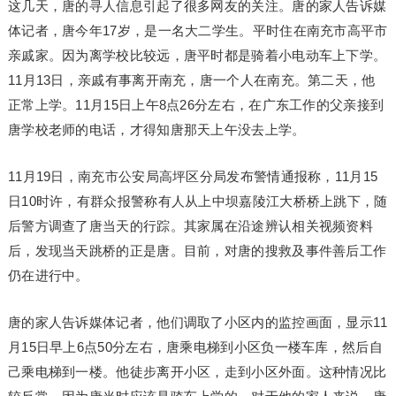
这几天，唐的寻人信息引起了很多网友的关注。唐的家人告诉媒
体记者，唐今年17岁，是一名大二学生。平时住在南充市高平市
亲戚家。因为离学校比较远，唐平时都是骑着小电动车上下学。
11月13日，亲戚有事离开南充，唐一个人在南充。第二天，他
正常上学。11月15日上午8点26分左右，在广东工作的父亲接到
唐学校老师的电话，才得知唐那天上午没去上学。
11月19日，南充市公安局高坪区分局发布警情通报称，11月15
日10时许，有群众报警称有人从上中坝嘉陵江大桥桥上跳下，随
后警方调查了唐当天的行踪。其家属在沿途辨认相关视频资料
后，发现当天跳桥的正是唐。目前，对唐的搜救及事件善后工作
仍在进行中。
唐的家人告诉媒体记者，他们调取了小区内的监控画面，显示11
月15日早上6点50分左右，唐乘电梯到小区负一楼车库，然后自
己乘电梯到一楼。他徒步离开小区，走到小区外面。这种情况比