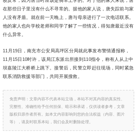
较反常，因为唐当时应该是骑车上学的。对于他的家人来说，唐
在那些日子里没有什么不寻常的。据他的家人说，唐失踪前与家
人没有矛盾。就在前一天晚上，唐与母亲进行了一次电话联系。
他的家人也向学校老师和同学了解了一些情况，得知唐最近没有
什么异常。
11月19日，南充市公安局高坪区分局就此事发布警情通报称，
11月15日10时许，该局江东派出所接到110指令，称有人从上中
坝嘉陵江大桥桥上跳下。接警后，民警立即赶往现场，同时紧急
联系消防救援等部门，共同开展搜救。
免责声明：文章内容不代表本站立场，本站不对其内容的真实性、
完整性、准确性给予任何担保、暗示和承诺，仅供读者参考，文章
版权归原作者所有。如本文内容影响到您的合法权益（内容、图片
等），请及时联系本站，我们会及时删除处理。