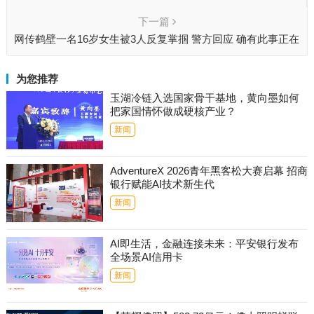
小粉丝
下一篇
网传鹤壁一名16岁女生被3人反复掌掴 警方回应 确有此事正在
调查
为您推荐
玉湖冷链入选国家骨干基地，黄向墨如何
把家国情怀做成硬核产业？
新闻
AdventureX 2026青年黑客松大赛启幕 招商
银行赋能AI技术新生代
新闻
AI即生活，金融连接未来：平安银行发布
全场景AI信用卡
新闻