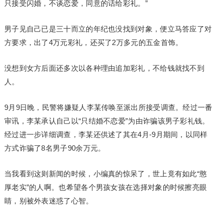
只接受闪婚，不谈恋爱，同意的话给彩礼。”
男子见自己已是三十而立的年纪也没找到对象，便立马答应了对
方要求，出了4万元彩礼，还买了2万多元的五金首饰。
没想到女方后面还多次以各种理由追加彩礼，不给钱就找不到
人。
9月9日晚，民警将嫌疑人李某传唤至派出所接受调查。经过一番
审讯，李某承认自己以“只结婚不恋爱”为由诈骗该男子彩礼钱。
经过进一步详细调查，李某还供述了其在4月-9月期间，以同样
方式诈骗了8名男子90余万元。
当我看到这则新闻的时候，小编真的惊呆了，世上竟有如此“憨
厚老实”的人啊。也希望各个男孩女孩在选择对象的时候擦亮眼
睛，别被外表迷惑了心智。