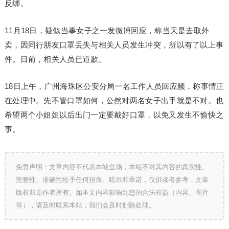
反绑。
11月18日，疑似当事女子之一发微博回应，称当天是去取外
卖，因同行朋友口罩丢失与相关人员发生冲突，所以有了以上事
件。目前，相关人员已道歉。
18日上午，广州海珠区公安分局一名工作人员回应频，称事情正
在处理中。先不管口罩如何，公然对两名女子出手就是不对。也
希望两个小姐姐以后出门一定要戴好口罩，以免又发生不愉快之
事。
免责声明：文章内容不代表本站立场，本站不对其内容的真实性、
完整性、准确性给予任何担保、暗示和承诺，仅供读者参考，文章
版权归原作者所有。如本文内容影响到您的合法权益（内容、图片
等），请及时联系本站，我们会及时删除处理。