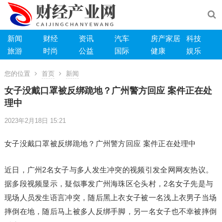
新闻
财经
资讯
汽车
房产家居
科技
旅游
时尚
公益
国际
健康
娱乐
您的位置
首页
新闻
女子没戴口罩被反绑跪地？广州警方回应 案件正在处
理中
2023年2月18日 15:21
女子没戴口罩被反绑跪地？广州警方回应 案件正在处理中
近日，广州2名女子与多人发生冲突的视频引发全网网友热议。
据多段视频显示，疑似事发广州海珠区仑头村，2名女子先是与
现场人员发生语言冲突，随后黑上衣女子被一名浅上衣男子当场
摔倒在地，随后马上被多人反绑手脚，另一名女子也不幸被摔倒