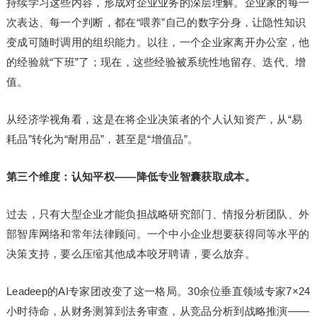
持续学
习
这些内容，形成对企业业务的深层理解。企业家的每一
次表达、每一个判断，都在“喂养”自己的数字分身，让隐性知识
变成可随时调用的组织能力。以往，一个企业家离开办公室，他
的经验就“下班”了；现在，这些经验被系统性地留存、迭代、增
值。
从经济学视角看，这是在将企业决策者的个人认知资产，从“易
耗品”转化为“耐用品”，甚至是“增值品”。
第三个维度：认知平权——降低专业智囊获取成本。
过去，只有大型企业才能负担战略研究部门、情报分析团队、外
部智库网络和常年法律顾问。一个中小企业想要获得同等水平的
决策支持，要么压缩其他成本咬牙聘请，要么放弃。
Leadeep的AI专家团改变了这一格局。30余位垂直领域专家7×24
小时待命，从财务测算到法务审查，从竞品分析到战略推演——