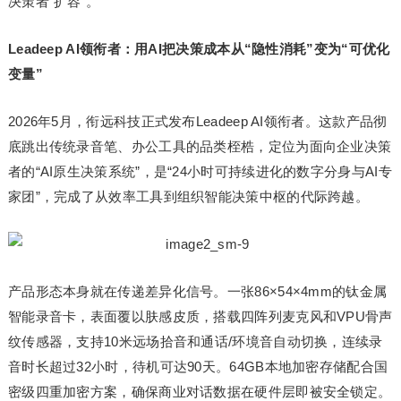
决策者“扩容”。
Leadeep AI领衔者：用AI把决策成本从“隐性消耗”变为“可优化
变量”
2026年5月，衔远科技正式发布Leadeep AI领衔者。这款产品彻
底跳出传统录音笔、办公工具的品类桎梏，定位为面向企业决策
者的“AI原生决策系统”，是“24小时可持续进化的数字分身与AI专
家团”，完成了从效率工具到组织智能决策中枢的代际跨越。
产品形态本身就在传递差异化信号。一张86×54×4mm的钛金属
智能录音卡，表面覆以肤感皮质，搭载四阵列麦克风和VPU骨声
纹传感器，支持10米远场拾音和通话/环境音自动切换，连续录
音时长超过32小时，待机可达90天。64GB本地加密存储配合国
密级四重加密方案，确保商业对话数据在硬件层即被安全锁定。