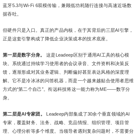
蓝牙5.3与Wi-Fi 6双模传输，兼顾低功耗随行连接与高速近场数
据吞吐。
但硬件只是入口。真正的产品内核，在于其背后的三层AI引擎，
正是这套引擎构成了降低企业决策成本的技术底座。
第一层是数字分身。
这是Leadeep区别于通用AI工具的核心模
块。系统通过持续学
习
使用者的会议录音、文件资料和决策反
馈，逐渐形成对其业务逻辑、判断偏好甚至表达风格的深度理
解。它不是冷冰冰的问答机器，而是一个越来越贴合使用者思维
方式的“第二个自己”。衔远科技将这一能力称为ME——数字分
身。
第二层是AI专家团。
Leadeep内部集成了30余个垂直领域的AI
专家，覆盖财务、法务、战略、竞品情报、组织管理、项目管
理、心理分析等多个维度。当领导者遇到复杂问题时，不需要分