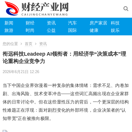
新闻
财经
资讯
汽车
房产家居
科技
旅游
时尚
公益
国际
健康
娱乐
您的位置
首页
资讯
衔远科技Leadeep AI领衔者：用经济学“决策成本”理
论重构企业竞争力
2026年6月21日 12:26
当下中国企业界弥漫着一种复杂的集体情绪：需求不足、内卷加
剧、出海风险、技术变革冲击——这些词汇高频出现在企业家群
体的日常讨论中。但在这些显性压力的背后，一个更深层的结构
性难题正在浮现：面对剧烈变化的外部环境，企业决策者的“认
知带宽”正在被推向极限。