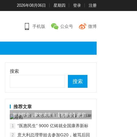
2026年08月06日
星期四
登录
注册
手机版
公众号
微博
搜索
搜索
推荐文章
散户联合，聚散成庄！【万股会】开启
新征程
“医惠民生” 9000 亿铸就全国康养新标
1
杆
意大利总理带娃去参加G20，被骂后回
2