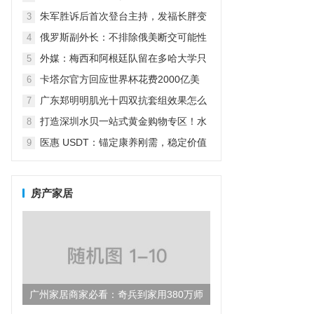
怼：我怎么养女儿关你什么事？
朱军胜诉后首次登台主持，发福长胖变
3
老了很多，气场强大不减当年
俄罗斯副外长：不排除俄美断交可能性
4
（俄副外长:不排除俄美断交可能性）
外媒：梅西和阿根廷队留在多哈大学只
5
为吃烤肉放弃五星级酒店
卡塔尔官方回应世界杯花费2000亿美
6
元：而不仅仅是为了世界杯
广东郑明明肌光十四双抗套组效果怎么
7
样？
打造深圳水贝一站式黄金购物专区！水
8
贝万山“黄金优选”盛大开业！
医惠 USDT：锚定康养刚需，稳定价值
9
引领数字货币民生新方向
房产家居
广州家居商家必看：奇兵到家用380万师