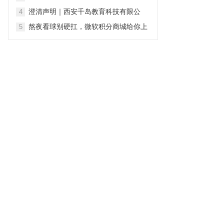
集团新能源充电桩2026-2028年度全国
澄清声明｜西安千岛教育科技有限公
4
售后安装维保项目
司：坚守专业初心 深耕青少年心理健康
熬夜看球别硬扛，微软积分商城给你上
5
服务
补给！