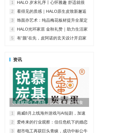
傅堵住售后漏洞
HALO 岁末礼序丨心怀雅趣 舒适就很
1
HALO
看得见的质感｜HALO原生皮致新邂逅
2
再续经典匠心传承
饰面亦艺术：纯品梅花板材提升全屋定
3
制“颜值”
HALO光环家居 金秋礼赞｜助力生活家
4
们对舒适生活的温柔践行
有“颜”在先，皮阿诺的玄关设计开启家
5
的第一重精致
资讯
炭基赋能生态养殖，炭吉蛋全链守护食
品安全
南威8月上线海外游戏与AI短剧，加速
1
AI产业全球化
爱咚来的行业观察：信任危机下的婚恋
2
行业，谁来为真诚买单？
都市电工再获巨头青睐，成功中标公牛
3