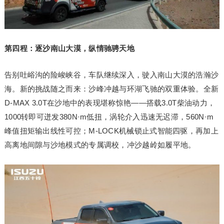
第四程：逐沙南山大漠，纵情驰骋天地
告别吐峪沟的险峻峡谷，车队继续深入，驶入南山大漠的浩瀚沙
海。新的挑战随之而来：沙峰冲越与环湖飞驰的双重体验。全新
D-MAX 3.0T在沙地中的表现堪称惊艳——搭载3.0T柴油动力，
1000转即可迸发380N·m低扭，涡轮介入迅速无迟滞，560N·m
峰值扭矩输出线性可控；M-LOCK机械锁止式智能四驱，再加上
高离地间隙与沙地模式的专属调校，冲沙越岭如履平地。