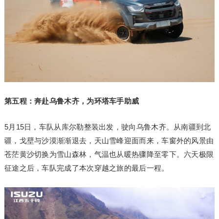
第五程：奔赴乌鲁木齐，为环塔车手助威
5月15日，车队从库尔勒整装出发，驶向乌鲁木齐。从南疆到北
疆，戈壁与沙漠渐渐退去，天山雪峰迎面而来，车窗外的风景由
苍茫黄沙切换为雪山森林，气温也从暖热骤降至零下。六天极限
征途之后，车队完成了本次穿越之旅的最后一程。