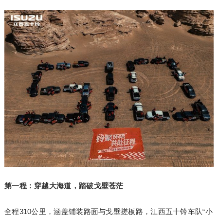
第一程：穿越大海道，踏破戈壁苍茫
全程310公里，涵盖铺装路面与戈壁搓板路，江西五十铃车队“小