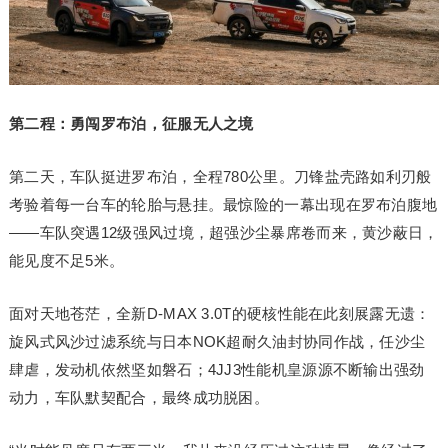
第二程：勇闯罗布泊，征服无人之境
第二天，车队挺进罗布泊，全程780公里。刀锋盐壳路如利刃般
考验着每一台车的轮胎与悬挂。最惊险的一幕出现在罗布泊腹地
——车队突遇12级强风过境，超强沙尘暴席卷而来，黄沙蔽日，
能见度不足5米。
面对天地苍茫，全新D-MAX 3.0T的硬核性能在此刻展露无遗：
旋风式风沙过滤系统与日本NOK超耐久油封协同作战，任沙尘
肆虐，发动机依然坚如磐石；4JJ3性能机皇源源不断输出强劲
动力，车队默契配合，最终成功脱困。