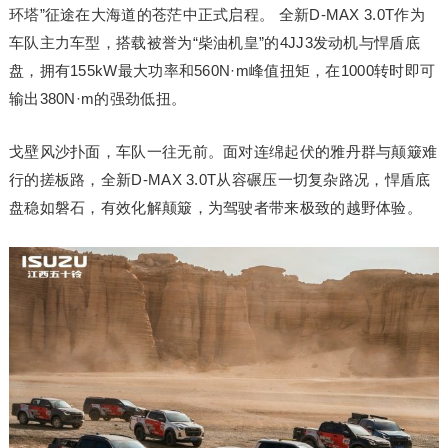
环塔”征途在大海道的苍茫中正式启程。 全新D-MAX 3.0T作为
车队主力车型，搭载被誉为“柴油机皇”的4JJ3发动机与悍盾底
盘，拥有155kW最大功率和560N·m峰值扭矩，在1000转时即可
输出380N·m的强劲低扭。
戈壁风沙扑面，车队一往无前。面对连绵起伏的雅丹群与颠簸难
行的搓板路，全新D-MAX 3.0T从容碾压一切复杂路况，悍盾底
盘稳如磐石，有效化解颠簸，为驾驶者带来极致的越野体验。