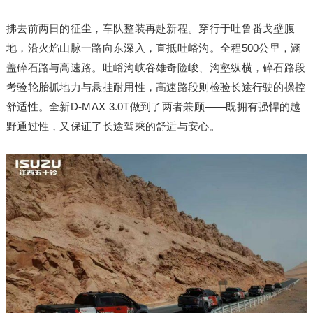
拂去前两日的征尘，车队整装再赴新程。穿行于吐鲁番戈壁腹
地，沿火焰山脉一路向东深入，直抵吐峪沟。全程500公里，涵
盖碎石路与高速路。吐峪沟峡谷雄奇险峻、沟壑纵横，碎石路段
考验轮胎抓地力与悬挂耐用性，高速路段则检验长途行驶的操控
舒适性。全新D-MAX 3.0T做到了两者兼顾——既拥有强悍的越
野通过性，又保证了长途驾乘的舒适与安心。