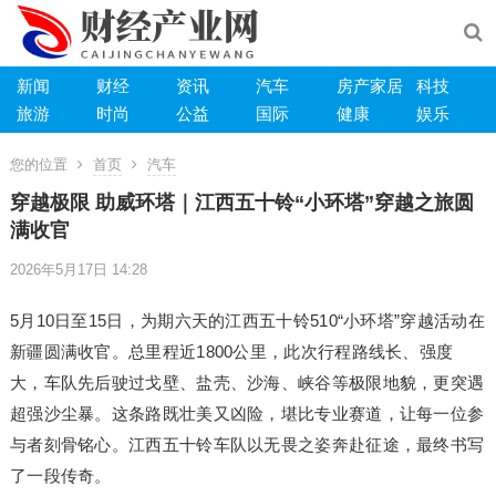
新闻
财经
资讯
汽车
房产家居
科技
旅游
时尚
公益
国际
健康
娱乐
您的位置
首页
汽车
穿越极限 助威环塔｜江西五十铃“小环塔”穿越之旅圆
满收官
2026年5月17日 14:28
5月10日至15日，为期六天的江西五十铃510“小环塔”穿越活动在
新疆圆满收官。总里程近1800公里，此次行程路线长、强度
大，车队先后驶过戈壁、盐壳、沙海、峡谷等极限地貌，更突遇
超强沙尘暴。这条路既壮美又凶险，堪比专业赛道，让每一位参
与者刻骨铭心。江西五十铃车队以无畏之姿奔赴征途，最终书写
了一段传奇。