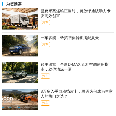
为您推荐
盛夏果蔬运输正当时，翼放绿通版助力卡
友高效创富
汽车
一车多能，铃拓陪你解锁满配夏天
汽车
铃主课堂｜全新D-MAX 3.0T空调使用指
南，助你清凉一夏
汽车
8万多入手自动挡皮卡，瑞迈为何成为生意
人的热门之选？
汽车