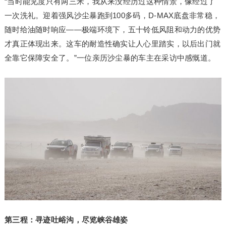
“当时能见度只有两三米，我从来没经历过这种情景，像经过了
一次洗礼。迎着强风沙尘暴跑到100多码，D-MAX底盘非常稳，
随时给油随时响应——极端环境下，五十铃低风阻和动力的优势
才真正体现出来。这车的耐造性确实让人心里踏实，以后出门就
全靠它保障安全了。”一位亲历沙尘暴的车主在采访中感慨道。
第三程：寻迹吐峪沟，尽览峡谷雄姿