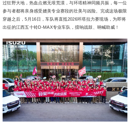
过狂野大地，热血点燃无垠荒漠，与环塔精神同频共振，每一位
参与者都将亲身感受媲美专业赛段的壮美与凶险。完成这场极限
穿越之后，5月16日，车队将直抵2026环塔拉力赛现场，为即将
出征的江西五十铃D-MAX专业车队，擂响战鼓、呐喊助威！