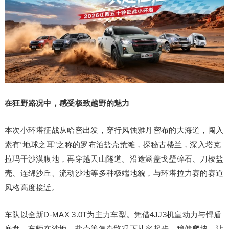
在狂野路况中，感受极致越野的魅力
本次小环塔征战从哈密出发，穿行风蚀雅丹密布的大海道，闯入
素有“地球之耳”之称的罗布泊盐壳荒滩，探秘古楼兰，深入塔克
拉玛干沙漠腹地，再穿越天山隧道。沿途涵盖戈壁碎石、刀棱盐
壳、连绵沙丘、流动沙地等多种极端地貌，与环塔拉力赛的赛道
风格高度接近。
车队以全新D-MAX 3.0T为主力车型。凭借4JJ3机皇动力与悍盾
底盘，车辆在沙地、盐壳等复杂路况下从容起步、稳健爬坡，让