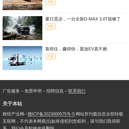
汽车
夏日觅凉，一台全新D-MAX 3.0T就够了
汽车
靠得住，赚得快，翼放EV真不赖
汽车
广告服务 – 免责申明 – 招聘信息 –
联系我们
关于本站
财经产业网–
赣ICP备2023000575号-5
网站所刊载信息全部转载
互联网，不代表本网观点|如有侵犯到您权利，请与我们取得联
系，我们会及时修改或删除。