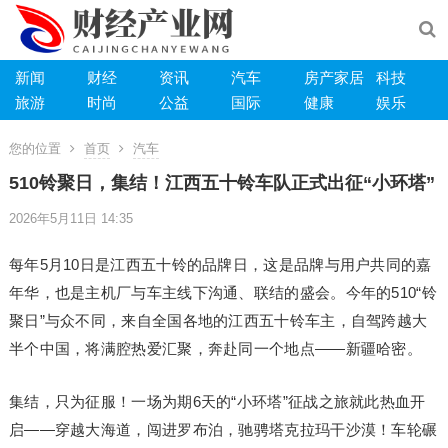
新闻
财经
资讯
汽车
房产家居
科技
旅游
时尚
公益
国际
健康
娱乐
您的位置
首页
汽车
510铃聚日，集结！江西五十铃车队正式出征“小环塔”
2026年5月11日 14:35
每年5月10日是江西五十铃的品牌日，这是品牌与用户共同的嘉
年华，也是主机厂与车主线下沟通、联结的盛会。今年的510“铃
聚日”与众不同，来自全国各地的江西五十铃车主，自驾跨越大
半个中国，将满腔热爱汇聚，奔赴同一个地点——新疆哈密。
集结，只为征服！一场为期6天的“小环塔”征战之旅就此热血开
启——穿越大海道，闯进罗布泊，驰骋塔克拉玛干沙漠！车轮碾