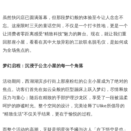
虽然快闪店已圆满落幕，但那段梦幻般的体验至今让人念念不
忘。这座限时三天的童话空间，不仅是一个打卡胜地，更是一个
让消费者零距离感受“精致科技”魅力的舞台。现在，就让我们重
回那座小屋，看看在其中大放异彩的三款联名脱毛仪，是如何成
为全场焦点的。
梦幻启程：沉浸于公主小屋的每一个角落
活动期间，西湖湖滨步行街上那座粉红的公主小屋成为了绝对的
焦点。访客们首先在如云朵般的巨型蹦床上跃入梦幻，尽情释放
压力与童心；随后在精致的手部护理沙龙区，享受了一段被温柔
呵护的静谧时光。整个空间的设计，完美诠释了Ulike所倡导的
“精致生活”不仅关乎结果，更在于愉悦的过程。
而整个活动的高潮，无疑是明星张予曦与达人「在下悟空是也」