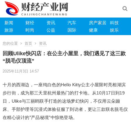
新闻
财经
资讯
汽车
房产家居
科技
旅游
时尚
公益
国际
健康
娱乐
您的位置
首页
资讯
回顾Ulike快闪店：在公主小屋里，我们遇见了这三款
“脱毛仪顶流”
2025年11月3日 14:57
十月的西湖边，一座纯白色的Hello Kitty公主小屋限时亮相湖滨
步行街，成为那三天里杭州最热门的打卡地。从10月17日到19
日，Ulike与三丽鸥联手打造的这场梦幻快闪，不仅用云朵蹦
床、手部护理等沉浸式体验征服了到访者，更让三款联名脱毛仪
在精心设计的”产品秘境”中惊艳登场。