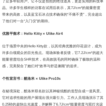
了众多年轻用户。它不仅是拍照的绝佳道具，更是实用的科技单
品。许多学生模样的访客在试用后表示，其7J/cm²的能量密度
带来的高效，以及蓝宝石冰点技术确保的“不痛不烫”，完全超出
了他们对一台“入门仪”的期待。
优雅平衡术：Hello Kitty × Ulike Air4
位于场景
中央
的Hello Kitty款，以其经典优雅的印花设计，成为
许多白领观众的目光焦点。现场体验者反馈，它7.2J/cm²的超大
能量密度结合SHR技术，在高效脱毛的同时确保了极致的温和
感，完美契合了她们对“效率与舒适兼顾”的追求。
个性宣言书：酷洛米 × Ulike Pro10s
在秘境深处，酷洛米联名款以其神秘炫酷的造型自成一道风景。
它对追求性能的用户展现出强大吸引力。工作人员现场演示了其
0.25秒的超快出光速度，并解释了6.7J/cm²能量密度与双灯光设