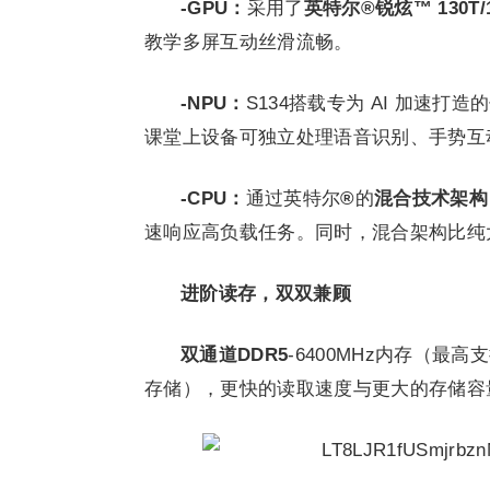
-GPU：
采用了
英特尔®锐炫™ 130T/1
教学多屏互动丝滑流畅。
-NPU：
S134搭载专为 AI 加速打造
课堂上设备可独立处理语音识别、手势互
-CPU：
通过英特尔
®
的
混合技术架构
速响应高负载任务。同时，混合架构比纯
进阶读存，双双兼顾
双通道DDR5
-6400MHz内存（最高支
存储），更快的读取速度与更大的存储容