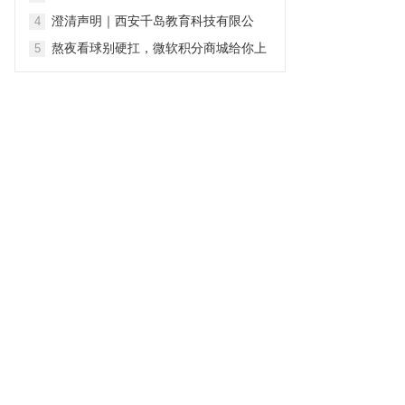
集团新能源充电桩2026-2028年度全国
澄清声明｜西安千岛教育科技有限公
4
售后安装维保项目
司：坚守专业初心 深耕青少年心理健康
熬夜看球别硬扛，微软积分商城给你上
5
服务
补给！