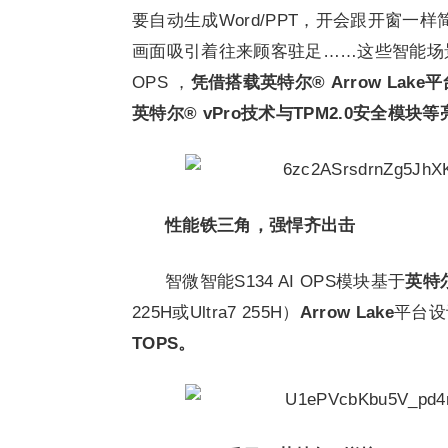
要自动生成Word/PPT，开会跟开窗一
画面吸引着往来顾客驻足……这些智能场景
OPS ，
凭借搭载英特尔® Arrow La
英特尔® vPro技术与TPM2.0安全模块等
性能铁三角，强悍齐出击
智微智能S134 AI OPS模块基于
英特尔
225H或Ultra7 255H）
Arrow Lake
平台设
TOPS。