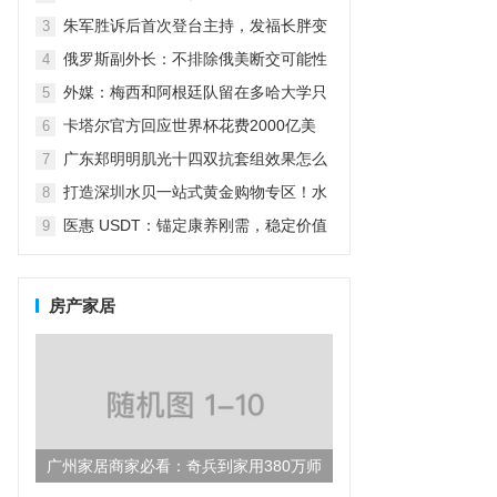
怼：我怎么养女儿关你什么事？
朱军胜诉后首次登台主持，发福长胖变
3
老了很多，气场强大不减当年
俄罗斯副外长：不排除俄美断交可能性
4
（俄副外长:不排除俄美断交可能性）
外媒：梅西和阿根廷队留在多哈大学只
5
为吃烤肉放弃五星级酒店
卡塔尔官方回应世界杯花费2000亿美
6
元：而不仅仅是为了世界杯
广东郑明明肌光十四双抗套组效果怎么
7
样？
打造深圳水贝一站式黄金购物专区！水
8
贝万山“黄金优选”盛大开业！
医惠 USDT：锚定康养刚需，稳定价值
9
引领数字货币民生新方向
房产家居
广州家居商家必看：奇兵到家用380万师