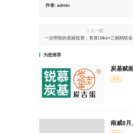
作者:
admin
上一篇
一次明智的美丽投资：算算Ulike×三丽鸥联
远经济账
为您推荐
炭基赋
资讯
南威8月