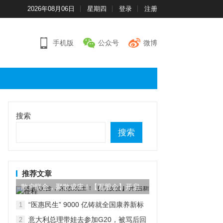
2026年08月06日
星期四
登录
注册
手机版
公众号
微博
搜索
搜索
推荐文章
散户联合，聚散成庄！【万股会】开启
新征程
“医惠民生” 9000 亿铸就全国康养新标
1
杆
意大利总理带娃去参加G20，被骂后回
2