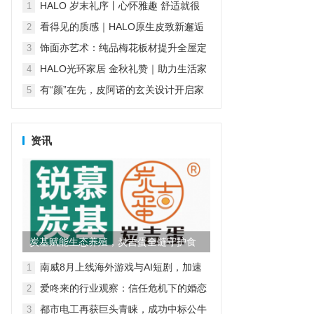
傅堵住售后漏洞
HALO 岁末礼序丨心怀雅趣 舒适就很
1
HALO
看得见的质感｜HALO原生皮致新邂逅
2
再续经典匠心传承
饰面亦艺术：纯品梅花板材提升全屋定
3
制“颜值”
HALO光环家居 金秋礼赞｜助力生活家
4
们对舒适生活的温柔践行
有“颜”在先，皮阿诺的玄关设计开启家
5
的第一重精致
资讯
炭基赋能生态养殖，炭吉蛋全链守护食
品安全
南威8月上线海外游戏与AI短剧，加速
1
AI产业全球化
爱咚来的行业观察：信任危机下的婚恋
2
行业，谁来为真诚买单？
都市电工再获巨头青睐，成功中标公牛
3