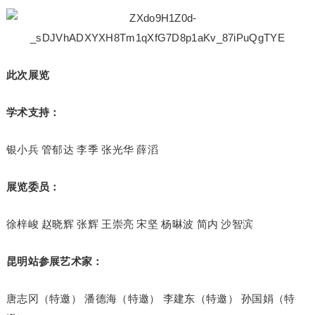
此次展览
学术支持：
银小兵 管郁达 李季 张光华 薛滔
展览委员：
徐梓峻 赵晓辉 张辉 王崇亮 宋坚 杨晽波 简内 沙智滨
昆明站参展艺术家：
唐志冈（特邀） 潘德海（特邀） 李建东（特邀） 孙国娟（特