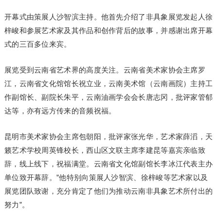
开幕式由策展人沙智滨主持。他首先介绍了非具象展览发起人徐
梓峻和参展艺术家及其作品和创作背后的故事，并感谢出席开幕
式的三百多位来宾。
展览受到云南省艺术界的高度关注。云南省美术家协会主席罗
江，云南省文化馆馆长祝立业，云南美术馆（云南画院）主持工
作副馆长、副院长朱平，云南油画学会会长唐志冈，批评家管郁
达等，亦有远方传来的音频祝福。
昆明市美术家协会主席包朝阳，批评家张光华，艺术家薛滔，天
籁艺术学校周英锋校长，西山区文联主席李建昆等嘉宾亲临致
辞，线上线下，祝福满堂。云南省文化馆副馆长李冰江代表主办
单位致开幕辞。”他特别向策展人沙智滨、徐梓峻等艺术家以及
展览团队致谢，充分肯定了他们为推动云南非具象艺术所付出的
努力”。