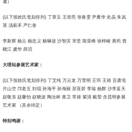
邀）
(以下按姓氏笔划排列) 丁章玉 王崇亮 张春雯 尹雁华 史晶 朱岚
茎 汤薪禾 严仁奎
李新辉 杨云 杨忠义 杨晽波 沙智滨 宋坚 陈亚峰 徐梓峻 黄药 曾
晓江 虞华 薛滔
大理站参展艺术家：
(以下按姓氏笔划排列) 丁艾纯 万云龙 万雪明 王羽 王靖 言袭皂
片山空 邝老五 刘琨 孙海平 孙海丽 苏亚碧 李瑞 杨辉 沙李蓝天
赵敬东 赵馨怡 赵晓波 陶汝林 黄卫 常雄 紫清 戴莹 含昆明参展
艺术家 （其余待定）
特别鸣谢：