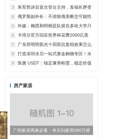
怼：我怎么养女儿关你什么事？
朱军胜诉后首次登台主持，发福长胖变
3
老了很多，气场强大不减当年
俄罗斯副外长：不排除俄美断交可能性
4
（俄副外长:不排除俄美断交可能性）
外媒：梅西和阿根廷队留在多哈大学只
5
为吃烤肉放弃五星级酒店
卡塔尔官方回应世界杯花费2000亿美
6
元：而不仅仅是为了世界杯
广东郑明明肌光十四双抗套组效果怎么
7
样？
打造深圳水贝一站式黄金购物专区！水
8
贝万山“黄金优选”盛大开业！
医惠 USDT：锚定康养刚需，稳定价值
9
引领数字货币民生新方向
房产家居
广州家居商家必看：奇兵到家用380万师