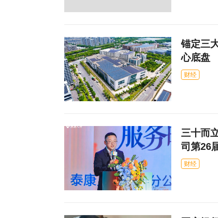
锚定三
心底盘
财经
三十而立
司第26
财经