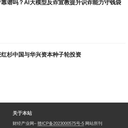
行靠谱吗？AI大模型反诈宣教提升识诈能力守钱袋
获红杉中国与华兴资本种子轮投资
关于本站
财经产业网–
赣ICP备2023000575号-5
网站所刊