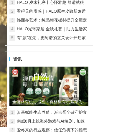
傅堵住售后漏洞
HALO 岁末礼序丨心怀雅趣 舒适就很
1
HALO
看得见的质感｜HALO原生皮致新邂逅
2
再续经典匠心传承
饰面亦艺术：纯品梅花板材提升全屋定
3
制“颜值”
HALO光环家居 金秋礼赞｜助力生活家
4
们对舒适生活的温柔践行
有“颜”在先，皮阿诺的玄关设计开启家
5
的第一重精致
资讯
全链路有机可追溯：香格里有机紫菜为
家庭餐桌筑起“品质护城河”
炭基赋能生态养殖，炭吉蛋全链守护食
1
品安全
南威8月上线海外游戏与AI短剧，加速
2
AI产业全球化
爱咚来的行业观察：信任危机下的婚恋
3