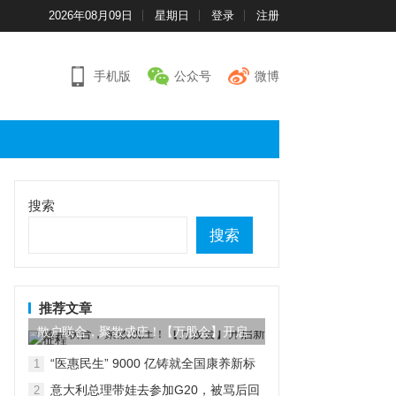
2026年08月09日
星期日
登录
注册
手机版
公众号
微博
搜索
搜索
推荐文章
散户联合，聚散成庄！【万股会】开启
新征程
“医惠民生” 9000 亿铸就全国康养新标
1
杆
意大利总理带娃去参加G20，被骂后回
2