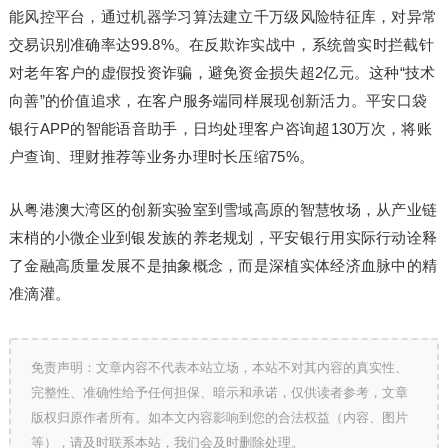
能风控平台，通过机器学习算法建立千万级风险特征库，对异常
交易识别准确率达99.8%。在反欺诈实战中，系统曾实时拦截针
对老年客户的虚假投资诈骗，避免资金损失超2亿元。这种“技术
向善”的价值追求，在客户服务端同样展现创新活力。平安口袋
银行APP的智能语音助手，日均处理客户咨询超130万次，将账
户查询、理财推荐等业务办理时长压缩75%。
从粤港澳大湾区的创新实验室到雪域高原的智慧牧场，从产业链
末梢的小微企业到银发族的养老规划，平安银行用实际行动诠释
了金融高质量发展不是抽象概念，而是深植实体经济血脉中的精
准滴灌。
免责声明：文章内容不代表本站立场，本站不对其内容的真实性、
完整性、准确性给予任何担保、暗示和承诺，仅供读者参考，文章
版权归原作者所有。如本文内容影响到您的合法权益（内容、图片
等），请及时联系本站，我们会及时删除处理。