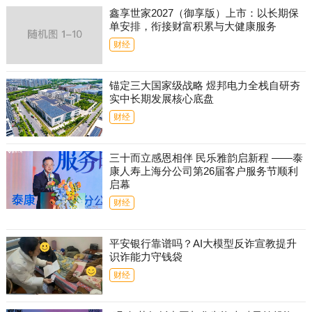
鑫享世家2027（御享版）上市：以长期保
单安排，衔接财富积累与大健康服务
财经
锚定三大国家级战略 煜邦电力全栈自研夯
实中长期发展核心底盘
财经
三十而立感恩相伴 民乐雅韵启新程 ——泰
康人寿上海分公司第26届客户服务节顺利
启幕
财经
平安银行靠谱吗？AI大模型反诈宣教提升
识诈能力守钱袋
财经