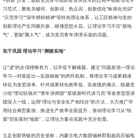
+创新”沙龙，激励党员青年团队在攻关技术的过程中创新理论学
习范式，聚焦关键词、创新词、热点词，创新优化“标准化培训”
“示范学习”“深学榜样精神”等特色理论体系，让工匠精神与党的
创新理论产生同频共振，碰撞思想火花。让理论学习不仅“接地
气”，更能“聚人气”，成为党员青年津津乐道的话题。
实干巩固 理论学习“脚踏实地”
让“进”的步伐铿锵有力，以学促干解难题。建立“问题发现—理论
学习—对策提出—实践检验”的闭环机制，将理论学习成果精准
转化为攻坚清单。针对成果转化效率低、实效慢的痛点，组建党
小组“理论轻骑兵”“青年讲师团”“星级新时代讲习员”等各类型宣讲
团深入一线，运用“理论与安全生产相结合”的方法，大力推广学
用结合典型案例，推进生产效率全面提升，推动理论学习从“纸
面”切实落到“地面”，让理论力量在实践中充分彰显。
立足创新突破的历史坐标，内蒙古电力集团锡林郭勒超高压输电