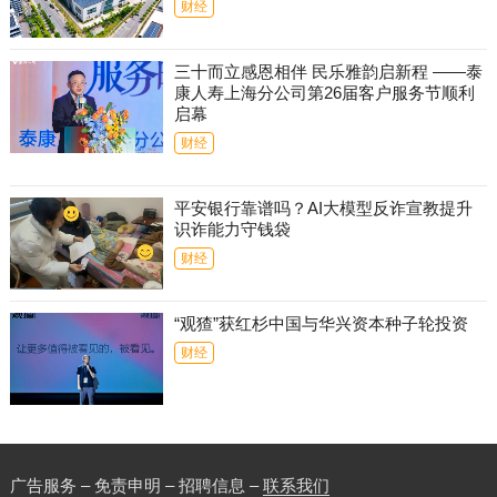
财经
三十而立感恩相伴 民乐雅韵启新程 ——泰
康人寿上海分公司第26届客户服务节顺利
启幕
财经
平安银行靠谱吗？AI大模型反诈宣教提升
识诈能力守钱袋
财经
“观猹”获红杉中国与华兴资本种子轮投资
财经
广告服务 – 免责申明 – 招聘信息 –
联系我们