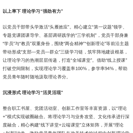
以上率下 理论学习“强劲有力”
以党员干部带头学激活“头雁效应”。精心建立“第一议题”领学、
专题党课团课导学、基层调研践学的“三学机制”，党员干部身兼
“学员”与“教员”双重身份，围绕“两会精神”“创新理论”等前沿主题
带动形成“支部—党员—群众”三级学习链，筑牢阵地建设根基，
让理论学习的热潮层层传递，打造“全域课堂”。借助“线上授课”
打破空间限制，实现理论学习覆盖率100%，参学率94%，帮助
党员青年随时随地汲取理论养分。
沉浸形式 理论学习“活灵活现”
整合职工书屋、党团活动室、创新工作室等丰富资源，以“理论
+”模式实现破圈融合。将理论学习与业务攻坚、文化传承进行深
度融合，精心构建“线下讲堂+云端课堂”立体矩阵，开展“理论