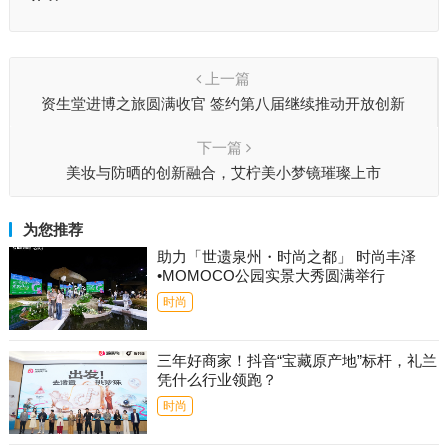
上一篇
资生堂进博之旅圆满收官 签约第八届继续推动开放创新
下一篇
美妆与防晒的创新融合，艾柠美小梦镜璀璨上市
为您推荐
助力「世遗泉州・时尚之都」 时尚丰泽
•MOMOCO公园实景大秀圆满举行
时尚
三年好商家！抖音“宝藏原产地”标杆，礼兰
凭什么行业领跑？
时尚