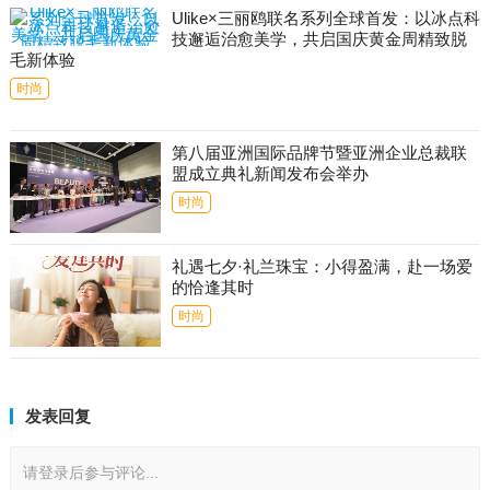
Ulike×三丽鸥联名系列全球首发：以冰点科
技邂逅治愈美学，共启国庆黄金周精致脱
毛新体验
时尚
第八届亚洲国际品牌节暨亚洲企业总裁联
盟成立典礼新闻发布会举办
时尚
礼遇七夕·礼兰珠宝：小得盈满，赴一场爱
的恰逢其时
时尚
发表回复
请登录后参与评论...