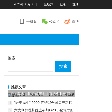
2026年08月08日
星期六
登录
注册
手机版
公众号
微博
搜索
搜索
推荐文章
散户联合，聚散成庄！【万股会】开启
新征程
“医惠民生” 9000 亿铸就全国康养新标
1
杆
意大利总理带娃去参加G20，被骂后回
2