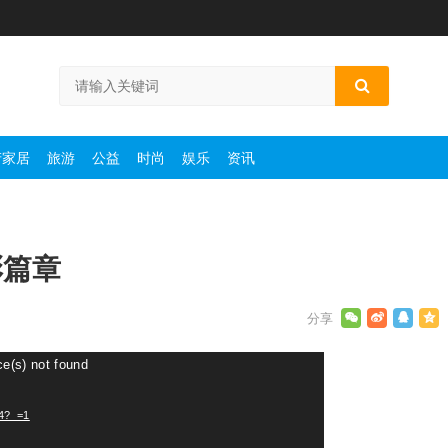
产家居
旅游
公益
时尚
娱乐
资讯
彩篇章
ce(s) not found
p4?_=1