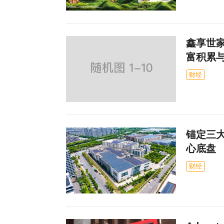
鑫享世家
富积累
财经
锚定三
心底盘
财经