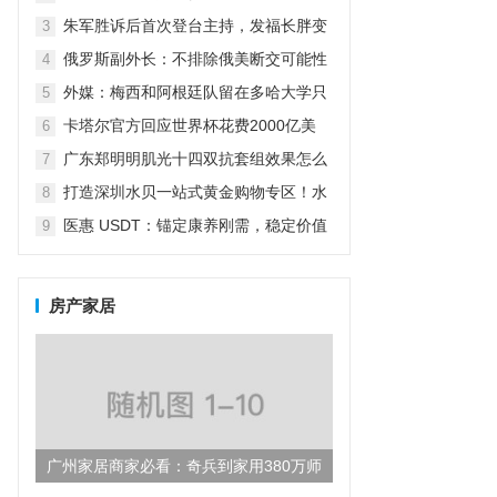
怼：我怎么养女儿关你什么事？
朱军胜诉后首次登台主持，发福长胖变
3
老了很多，气场强大不减当年
俄罗斯副外长：不排除俄美断交可能性
4
（俄副外长:不排除俄美断交可能性）
外媒：梅西和阿根廷队留在多哈大学只
5
为吃烤肉放弃五星级酒店
卡塔尔官方回应世界杯花费2000亿美
6
元：而不仅仅是为了世界杯
广东郑明明肌光十四双抗套组效果怎么
7
样？
打造深圳水贝一站式黄金购物专区！水
8
贝万山“黄金优选”盛大开业！
医惠 USDT：锚定康养刚需，稳定价值
9
引领数字货币民生新方向
房产家居
广州家居商家必看：奇兵到家用380万师