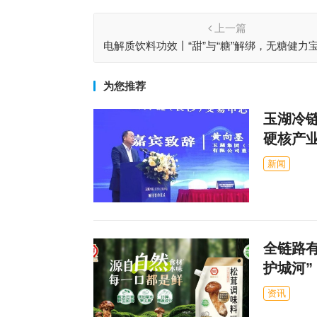
上一篇
电解质饮料功效丨“甜”与“糖”解绑，无糖健力
蕾新体验
为您推荐
玉湖冷
硬核产
新闻
全链路
护城河”
资讯