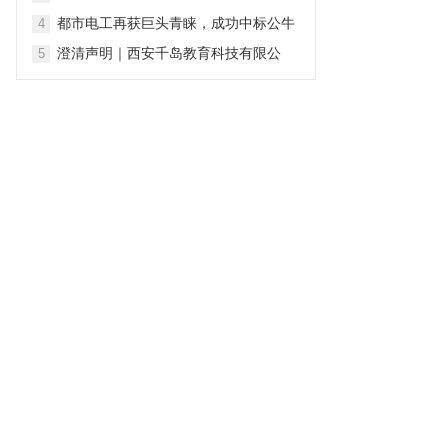
行业，谁来为真诚买单？
都市电工再获巨头青睐，成功中标公牛
4
集团新能源充电桩2026-2028年度全国
澄清声明｜西安千岛教育科技有限公
5
售后安装维保项目
司：坚守专业初心 深耕青少年心理健康
服务