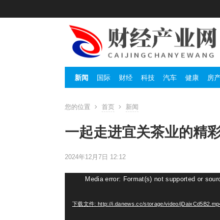
新闻
国际
财经
科技
汽车
健康
房
您的位置
首页
新闻
一起走进宜关茶业的精
2024年12月7日 12:12
视
Media error: Format(s) not supported or sour
频
播
下载文件: http://i.danews.cc/storage/video/jDaixCd5B2.m
放