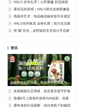
傅堵住售后漏洞
HALO 岁末礼序丨心怀雅趣 舒适就很
1
HALO
看得见的质感｜HALO原生皮致新邂逅
2
再续经典匠心传承
饰面亦艺术：纯品梅花板材提升全屋定
3
制“颜值”
HALO光环家居 金秋礼赞｜助力生活家
4
们对舒适生活的温柔践行
有“颜”在先，皮阿诺的玄关设计开启家
5
的第一重精致
资讯
全链路有机可追溯：香格里有机紫菜为
家庭餐桌筑起“品质护城河”
炭基赋能生态养殖，炭吉蛋全链守护食
1
品安全
南威8月上线海外游戏与AI短剧，加速
2
AI产业全球化
爱咚来的行业观察：信任危机下的婚恋
3