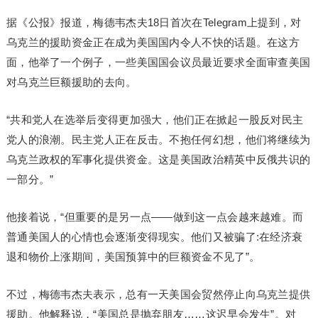
据《公报》报道，梅德韦杰夫18日首次在Telegram上提到，对
乌克兰的援助资金正在成为美国国内令人不快的话题。在这方
面，他举了一个例子，一些美国国会议员最近要求全面审查美国
对乌克兰巨额援助的去向。
“共和党人在选举后变得更加强大，他们正在掀起一股反对民主
党人的浪潮。民主党人正在反击。不抱任何幻想，他们将继续为
乌克兰政权的军事化提供资金。这是美国政治精英中反俄共识的
一部分。”
他接着说，“但重要的是另一点——做到这一点会越来越难。而
普通美国人的心情也会逐渐变得现实。他们又被骗了:在经济衰
退和物价上涨期间，美国预算中的巨额资金不见了”。
不过，梅德韦杰夫表示，总有一天美国会贸然停止向乌克兰提供
援助。他解释说，“美国总是抛弃朋友……这迟早会发生”。对