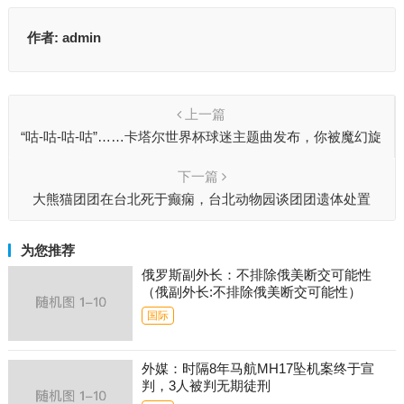
作者:
admin
上一篇
“咕-咕-咕-咕”……卡塔尔世界杯球迷主题曲发布，你被魔幻旋
律洗脑了吗？
下一篇
大熊猫团团在台北死于癫痫，台北动物园谈团团遗体处置
为您推荐
俄罗斯副外长：不排除俄美断交可能性
（俄副外长:不排除俄美断交可能性）
国际
外媒：时隔8年马航MH17坠机案终于宣
判，3人被判无期徒刑